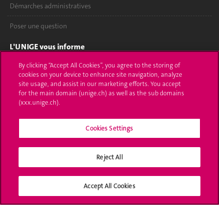
Démarches administratives
Poser une question
L'UNIGE vous informe
By clicking “Accept All Cookies”, you agree to the storing of
UNIGE Mobile
cookies on your device to enhance site navigation, analyze
site usage, and assist in our marketing efforts. You accept
Médias
for the main domain (unige.ch) as well as the sub domains
(xxx.unige.ch).
Offres d'emploi
Bibliothèque
Cookies Settings
Calendrier académique
Reject All
Médias sociaux UNIGE
Accept All Cookies
Accréditation