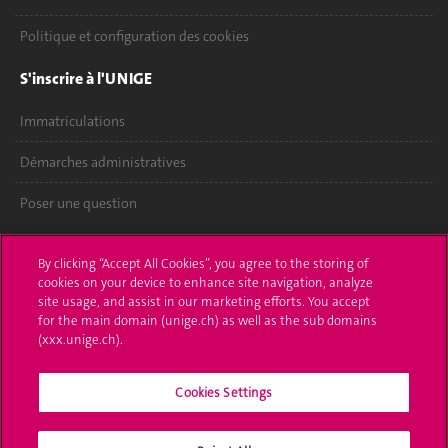
Politique et configuration des cookies
S'inscrire à l'UNIGE
Immatriculations
Démarches administratives
Poser une question
L'UNIGE vous informe
By clicking “Accept All Cookies”, you agree to the storing of
cookies on your device to enhance site navigation, analyze
UNIGE Mobile
site usage, and assist in our marketing efforts. You accept
for the main domain (unige.ch) as well as the sub domains
Médias
(xxx.unige.ch).
Offres d'emploi
Cookies Settings
Bibliothèque