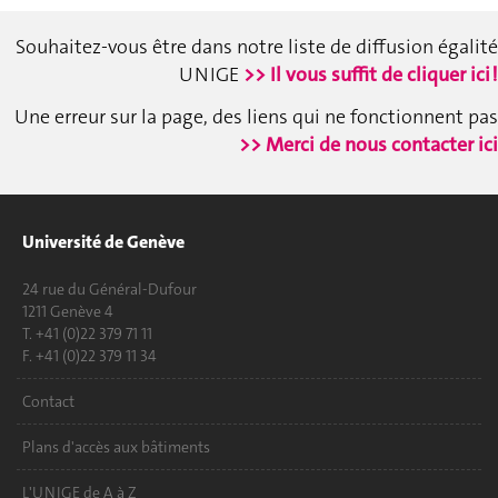
Souhaitez-vous être dans notre liste de diffusion égalité
UNIGE
>> Il vous suffit de cliquer ici !
Une erreur sur la page, des liens qui ne fonctionnent pas
>> Merci de nous contacter ici
Université de Genève
24 rue du Général-Dufour
1211 Genève 4
T. +41 (0)22 379 71 11
F. +41 (0)22 379 11 34
Contact
Plans d'accès aux bâtiments
L'UNIGE de A à Z