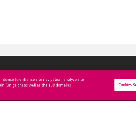
crire à l'UNIGE
L'UNIGE vous informe
ur device to enhance site navigation, analyze site
Cookies S
ain (unige.ch) as well as the sub domains
culations
UNIGE Mobile
es administratives
Médias
ne question
Offres d'emploi
Bibliothèque