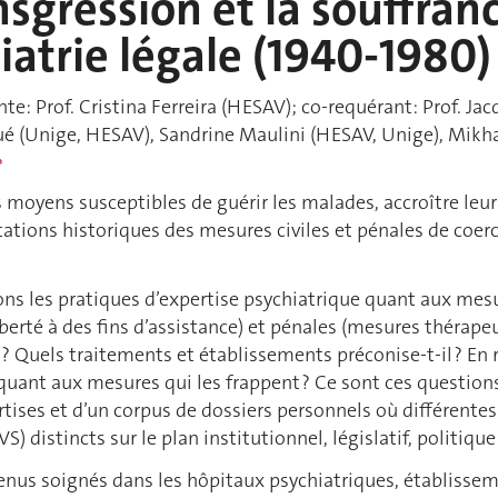
nsgression et la souffranc
iatrie légale (1940-1980)
e: Prof. Cristina Ferreira (HESAV); co-requérant: Prof. Ja
é (Unige, HESAV), Sandrine Maulini (HESAV, Unige), Mikha
e
es moyens susceptibles de guérir les malades, accroître leur
tations historiques des mesures civiles et pénales de coerc
s les pratiques d’expertise psychiatrique quant aux mesure
berté à des fins d’assistance) et pénales (mesures thérapeu
 Quels traitements et établissements préconise-t-il ? En r
 quant aux mesures qui les frappent ? Ce sont ces question
tises et d’un corpus de dossiers personnels où différente
 distincts sur le plan institutionnel, législatif, politique 
étenus soignés dans les hôpitaux psychiatriques, établiss