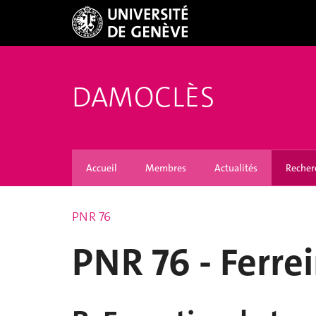
DAMOCLÈS
Accueil
Membres
Actualités
Recher
PNR 76
PNR 76 - Ferre