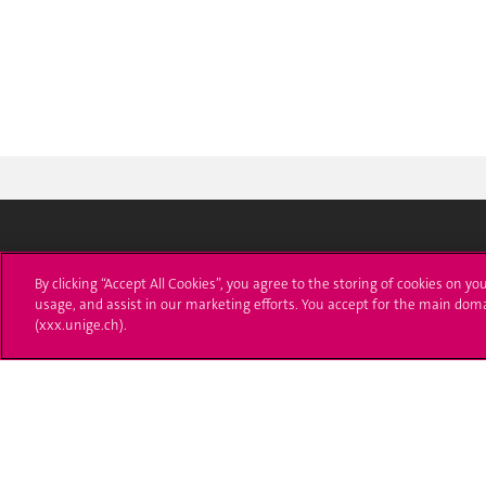
Université de Genève
S'ins
By clicking “Accept All Cookies”, you agree to the storing of cookies on yo
usage, and assist in our marketing efforts. You accept for the main dom
24 rue du Général-Dufour
Immatri
(xxx.unige.ch).
1211 Genève 4
T. +41 (0)22 379 71 11
Démarch
F. +41 (0)22 379 11 34
Poser u
Contact
Plans d'accès aux bâtiments