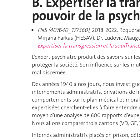
B. Expertiser la tra
pouvoir de la psych
FNS (407640_177360),
2018-2022. Requérant
Mirjana Farkas (HESAV), Dr. Ludovic Maugu
Expertiser la transgression et la souffranc
L’expert psychiatre produit des savoirs sur l
protéger la société. Son influence sur les mu
mal discernée.
Des années 1940 à nos jours, nous investiguon
internements administratifs, privations de li
comportements sur le plan médical et moral ?
expertisées cherchent-elles à faire entendre
moyen d’une analyse de 600 rapports d’exper
Nous allons comparer trois cantons (VD, GE, VS)
Internés administratifs placés en prison, d