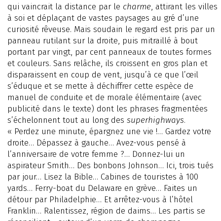
qui vaincrait la distance par le
charme
, attirant les villes
à soi et déplaçant de vastes paysages au gré d’une
curiosité rêveuse. Mais soudain le regard est pris par un
panneau rutilant sur la droite, puis mitraillé à bout
portant par vingt, par cent panneaux de toutes formes
et couleurs. Sans relâche, ils croissent en gros plan et
disparaissent en coup de vent, jusqu’à ce que l’œil
s’éduque et se mette à déchiffrer cette espèce de
manuel de conduite et de morale élémentaire (avec
publicité dans le texte) dont les phrases fragmentées
s’échelonnent tout au long des
superhighways
.
« Perdez une minute, épargnez une vie !… Gardez votre
droite… Dépassez à gauche… Avez-vous pensé à
l’anniversaire de votre femme ?… Donnez-lui un
aspirateur Smith… Des bonbons Johnson… Ici, trois tués
par jour… Lisez la Bible… Cabines de touristes à 100
yards… Ferry-boat du Delaware en grève… Faites un
détour par Philadelphie… Et arrêtez-vous à l’hôtel
Franklin… Ralentissez, région de daims… Les partis se