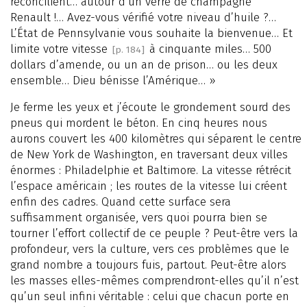
réconcilient… autour d’un verre de champagne
Renault !… Avez-vous vérifié votre niveau d’huile ?…
L’État de Pennsylvanie vous souhaite la bienvenue… Et
limite votre vitesse
à cinquante miles… 500
[p. 184]
dollars d’amende, ou un an de prison… ou les deux
ensemble… Dieu bénisse l’Amérique… »
Je ferme les yeux et j’écoute le grondement sourd des
pneus qui mordent le béton. En cinq heures nous
aurons couvert les 400 kilomètres qui séparent le centre
de New York de Washington, en traversant deux villes
énormes : Philadelphie et Baltimore. La vitesse rétrécit
l’espace américain ; les routes de la vitesse lui créent
enfin des cadres. Quand cette surface sera
suffisamment organisée, vers quoi pourra bien se
tourner l’effort collectif de ce peuple ? Peut-être vers la
profondeur, vers la culture, vers ces problèmes que le
grand nombre a toujours fuis, partout. Peut-être alors
les masses elles-mêmes comprendront-elles qu’il n’est
qu’un seul infini véritable : celui que chacun porte en