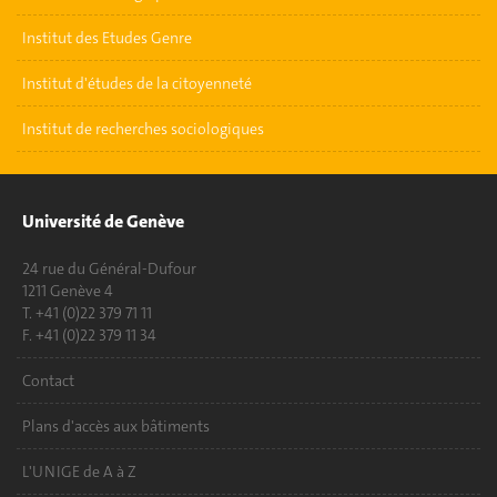
Institut des Etudes Genre
Institut d'études de la citoyenneté
Institut de recherches sociologiques
Université de Genève
24 rue du Général-Dufour
1211 Genève 4
T. +41 (0)22 379 71 11
F. +41 (0)22 379 11 34
Contact
Plans d'accès aux bâtiments
L'UNIGE de A à Z