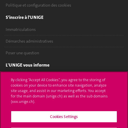
Politique et configuration des cookies
S'inscrire à l'UNIGE
Immatriculations
Démarches administratives
Poser une question
L'UNIGE vous informe
UNIGE Mobile
By clicking “Accept All Cookies”, you agree to the storing of
cookies on your device to enhance site navigation, analyze
Médias
site usage, and assist in our marketing efforts. You accept
for the main domain (unige.ch) as well as the sub domains
Offres d'emploi
(xxx.unige.ch).
Bibliothèque
Cookies Settings
Calendrier académique