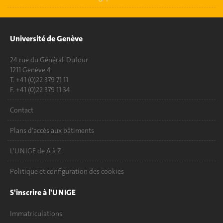
Université de Genève
24 rue du Général-Dufour
1211 Genève 4
T. +41 (0)22 379 71 11
F. +41 (0)22 379 11 34
Contact
Plans d'accès aux bâtiments
L'UNIGE de A à Z
Politique et configuration des cookies
S'inscrire à l'UNIGE
Immatriculations