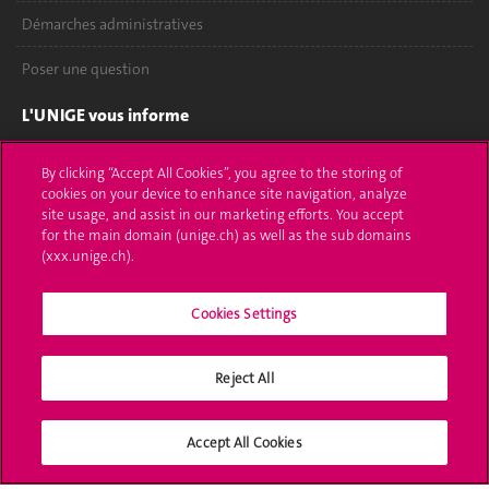
Démarches administratives
Poser une question
L'UNIGE vous informe
UNIGE Mobile
By clicking “Accept All Cookies”, you agree to the storing of
cookies on your device to enhance site navigation, analyze
Médias
site usage, and assist in our marketing efforts. You accept
for the main domain (unige.ch) as well as the sub domains
Offres d'emploi
(xxx.unige.ch).
Bibliothèque
Cookies Settings
Calendrier académique
Reject All
Médias sociaux UNIGE
Accept All Cookies