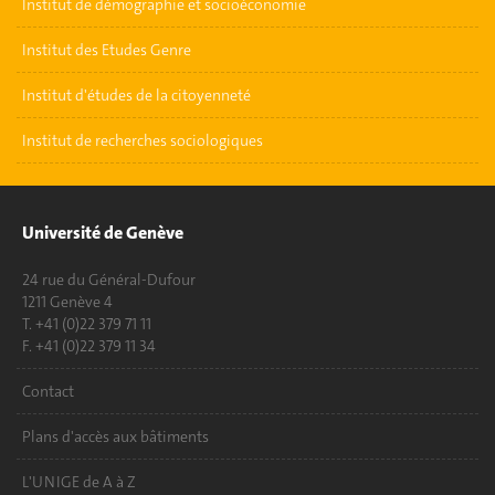
Institut de démographie et socioéconomie
Institut des Etudes Genre
Institut d'études de la citoyenneté
Institut de recherches sociologiques
Université de Genève
24 rue du Général-Dufour
1211 Genève 4
T. +41 (0)22 379 71 11
F. +41 (0)22 379 11 34
Contact
Plans d'accès aux bâtiments
L'UNIGE de A à Z