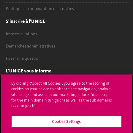
Politique et configuration des cookies
S'inscrire à l'UNIGE
Immatriculations
Démarches administratives
Poser une question
L'UNIGE vous informe
UNIGE Mobile
By clicking “Accept All Cookies”, you agree to the storing of
cookies on your device to enhance site navigation, analyze
site usage, and assist in our marketing efforts. You accept
Médias
for the main domain (unige.ch) as well as the sub domains
(xxx.unige.ch).
Offres d'emploi
Bibliothèque
Cookies Settings
Calendrier académique