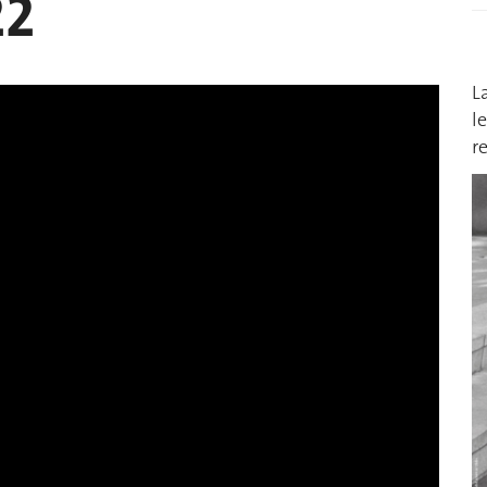
22
L
l
r