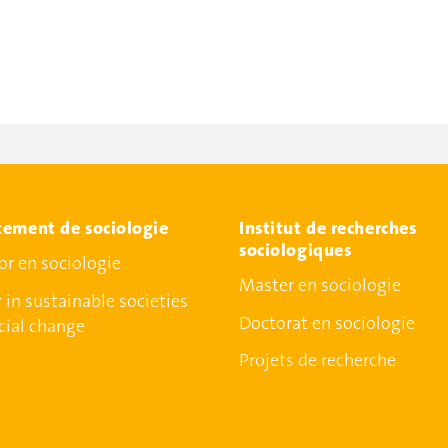
ement de sociologie
Institut de recherches
sociologiques
or en sociologie
Master en sociologie
 in sustainable societies
Doctorat en sociologie
cial change
Projets de recherche