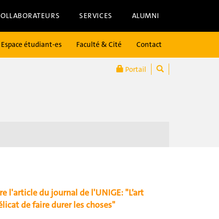
COLLABORATEURS
SERVICES
ALUMNI
Espace étudiant-es
Faculté & Cité
Contact
Portail
re l'article du journal de l'UNIGE: "L’art
élicat de faire durer les choses"