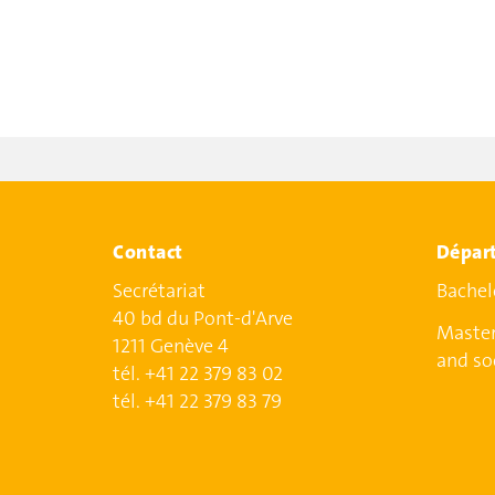
Contact
Départ
Secrétariat
Bachel
40 bd du Pont-d'Arve
Master
1211 Genève 4
and so
tél. +41 22 379 83 02
tél. +41 22 379 83 79