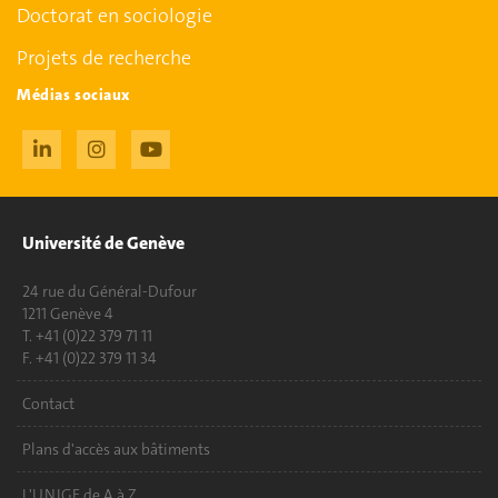
Doctorat en sociologie
Projets de recherche
Médias sociaux
Université de Genève
24 rue du Général-Dufour
1211 Genève 4
T. +41 (0)22 379 71 11
F. +41 (0)22 379 11 34
Contact
Plans d'accès aux bâtiments
L'UNIGE de A à Z