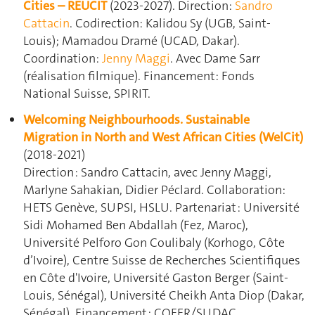
Cities – REUCIT
(2023-2027). Direction:
Sandro
Cattacin
. Codirection: Kalidou Sy (UGB, Saint-
Louis); Mamadou Dramé (UCAD, Dakar).
Coordination:
Jenny Maggi
. Avec Dame Sarr
(réalisation filmique). Financement: Fonds
National Suisse, SPIRIT.
Welcoming Neighbourhoods. Sustainable
Migration in North and West African Cities (WelCit)
(2018-2021)
Direction : Sandro Cattacin, avec Jenny Maggi,
Marlyne Sahakian, Didier Péclard. Collaboration:
HETS Genève, SUPSI, HSLU. Partenariat : Université
Sidi Mohamed Ben Abdallah (Fez, Maroc),
Université Pelforo Gon Coulibaly (Korhogo, Côte
d’Ivoire), Centre Suisse de Recherches Scientifiques
en Côte d'Ivoire, Université Gaston Berger (Saint-
Louis, Sénégal), Université Cheikh Anta Diop (Dakar,
Sénégal). Financement : COFER/SUDAC