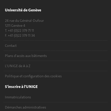
Université de Genève
24 rue du Général-Dufour
1211 Genève 4
T. +41 (0)22 379 71 11
F. +41 (0)22 379 11 34
Contact
Plans d'accès aux bâtiments
L'UNIGE de A à Z
Politique et configuration des cookies
S'inscrire à l'UNIGE
Immatriculations
Démarches administratives