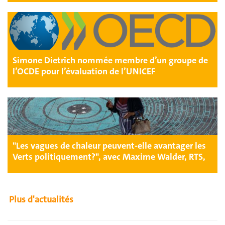
Simone Dietrich nommée membre d’un groupe de
l’OCDE pour l’évaluation de l’UNICEF
"Les vagues de chaleur peuvent-elle avantager les
Verts politiquement?", avec Maxime Walder, RTS,
Forum
Plus d'actualités