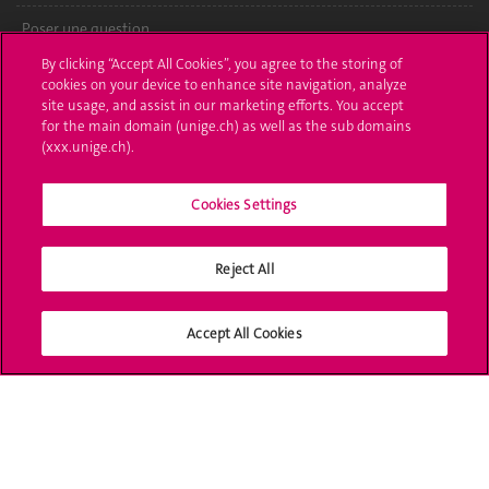
Poser une question
By clicking “Accept All Cookies”, you agree to the storing of
L'UNIGE vous informe
cookies on your device to enhance site navigation, analyze
site usage, and assist in our marketing efforts. You accept
UNIGE Mobile
for the main domain (unige.ch) as well as the sub domains
(xxx.unige.ch).
Médias
Cookies Settings
Offres d'emploi
Bibliothèque
Reject All
Calendrier académique
Accept All Cookies
Médias sociaux UNIGE
Accréditation