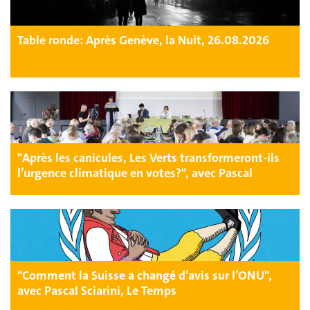
Table ronde: Après Genève, la Nuit, 26.08.2026
"Après les canicules, Les Verts transformeront-ils
l’urgence climatique en votes?", avec Pascal
Sciarini, Le Temps
"Comment la Suisse a changé d’avis sur l’ONU",
avec Pascal Sciarini, Le Temps