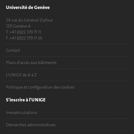
Université de Genève
24 rue du Général-Dufour
1211 Genève 4
T. +41 (0)22 379 71 11
F. +41 (0)22 379 11 34
Contact
Plans d'accès aux bâtiments
L'UNIGE de A à Z
Politique et configuration des cookies
S'inscrire à l'UNIGE
Immatriculations
Démarches administratives