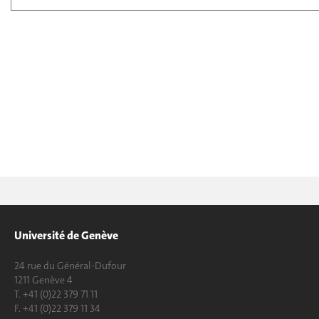
Université de Genève
24 rue du Général-Dufour
1211 Genève 4
T. +41 (0)22 379 71 11
F. +41 (0)22 379 11 34