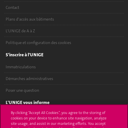
Contact
Plans d'accès aux bâtiments
L'UNIGE de A à Z
Politique et configuration des cookies
S'inscrire à l'UNIGE
Immatriculations
Démarches administratives
Poser une question
L'UNIGE vous informe
By clicking “Accept All Cookies”, you agree to the storing of
UNIGE Mobile
cookies on your device to enhance site navigation, analyze
site usage, and assist in our marketing efforts. You accept
Médias