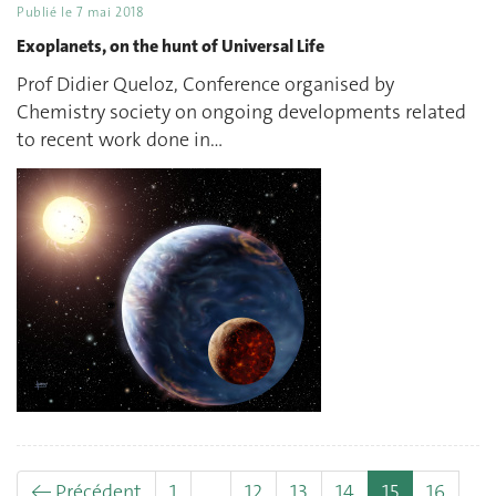
Publié le
7 mai 2018
Exoplanets, on the hunt of Universal Life
Prof Didier Queloz, Conference organised by
Chemistry society on ongoing developments related
to recent work done in…
(actuel)
← Précédent
1
…
12
13
14
15
16