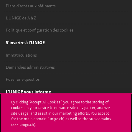
Plans d'accès aux bâtiments
L'UNIGE de A à Z
Politique et configuration des cookies
S'inscrire à l'UNIGE
Immatriculations
Démarches administratives
Poser une question
L'UNIGE vous informe
By clicking “Accept All Cookies”, you agree to the storing of
UNIGE Mobile
cookies on your device to enhance site navigation, analyze
site usage, and assist in our marketing efforts. You accept
Médias
for the main domain (unige.ch) as well as the sub domains
(xxx.unige.ch).
Offres d'emploi