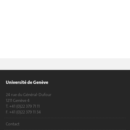
Université de Genève
24 rue du Général-Dufour
1211 Genève 4
T. +41 (0)22 379 71 11
F. +41 (0)22 379 11 34
Contact