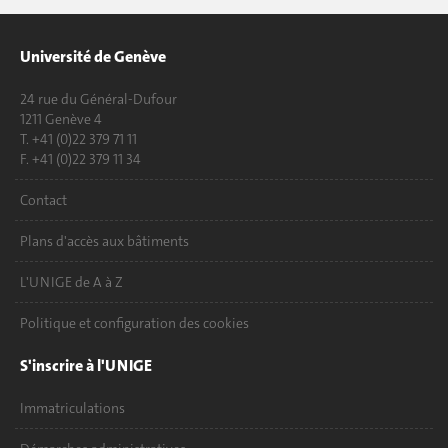
Université de Genève
24 rue du Général-Dufour
1211 Genève 4
T. +41 (0)22 379 71 11
F. +41 (0)22 379 11 34
Contact
Plans d'accès aux bâtiments
L'UNIGE de A à Z
Politique et configuration des cookies
S'inscrire à l'UNIGE
Immatriculations