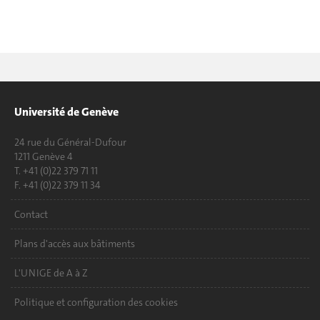
Université de Genève
24 rue du Général-Dufour
1211 Genève 4
T. +41 (0)22 379 71 11
F. +41 (0)22 379 11 34
Contact
Plans d'accès aux bâtiments
L'UNIGE de A à Z
Politique et configuration des cookies