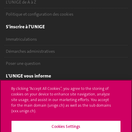
L'UNIGE de A à Z
Politique et configuration des cookies
S'inscrire à l'UNIGE
Immatriculations
Démarches administratives
Poser une question
L'UNIGE vous informe
UNIGE Mobile
By clicking “Accept All Cookies”, you agree to the storing of
cookies on your device to enhance site navigation, analyze
site usage, and assist in our marketing efforts. You accept
Médias
for the main domain (unige.ch) as well as the sub domains
(xxx.unige.ch).
Offres d'emploi
Bibliothèque
Cookies Settings