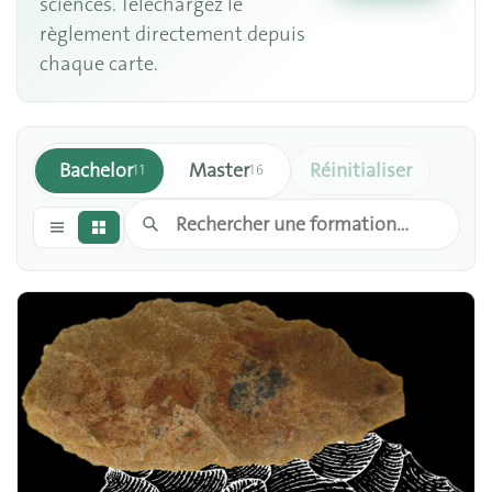
sciences. Téléchargez le
règlement directement depuis
chaque carte.
Bachelor
Master
Réinitialiser
11
16