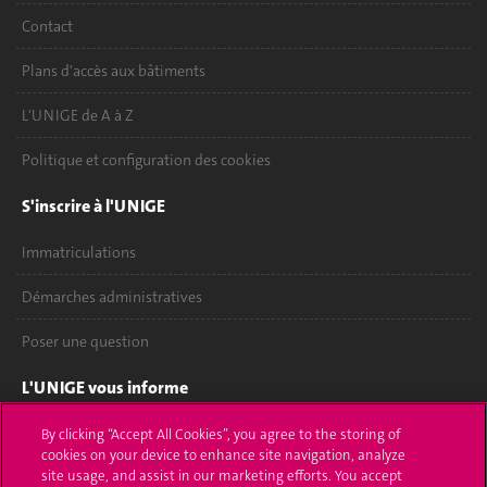
Contact
Plans d'accès aux bâtiments
L'UNIGE de A à Z
Politique et configuration des cookies
S'inscrire à l'UNIGE
Immatriculations
Démarches administratives
Poser une question
L'UNIGE vous informe
UNIGE Mobile
By clicking “Accept All Cookies”, you agree to the storing of
cookies on your device to enhance site navigation, analyze
site usage, and assist in our marketing efforts. You accept
Médias