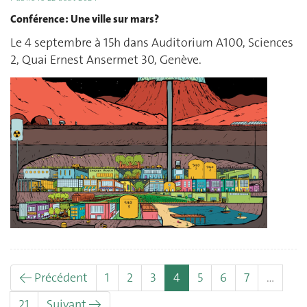
Conférence : Une ville sur mars?
Le 4 septembre à 15h dans Auditorium A100, Sciences
2, Quai Ernest Ansermet 30, Genève.
(actuel)
← Précédent
1
2
3
4
5
6
7
…
21
Suivant →