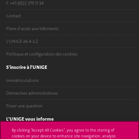
F. +41 (0)22 379 11 34
Contact
Plans d'accès aux bâtiments
L'UNIGE de A à Z
Politique et configuration des cookies
S'inscrire à l'UNIGE
Immatriculations
Démarches administratives
Poser une question
L'UNIGE vous informe
By clicking “Accept All Cookies”, you agree to the storing of
UNIGE Mobile
cookies on your device to enhance site navigation, analyze