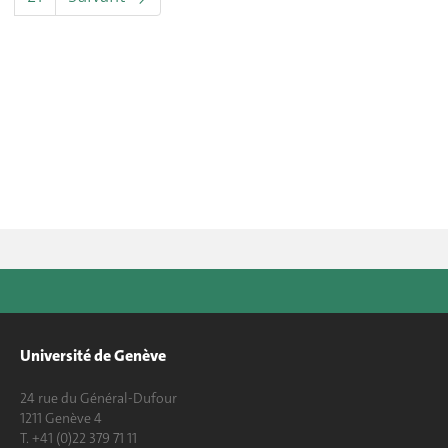
Université de Genève
24 rue du Général-Dufour
1211 Genève 4
T. +41 (0)22 379 71 11