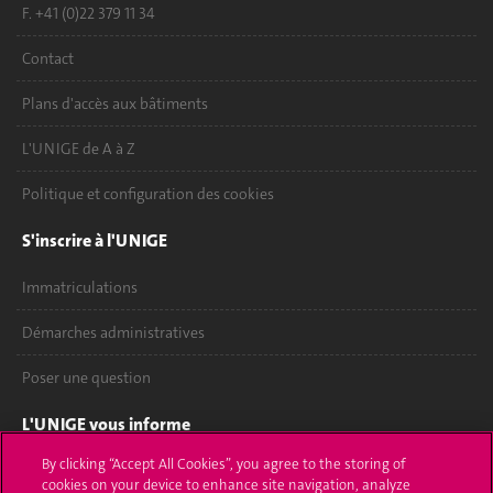
F. +41 (0)22 379 11 34
Contact
Plans d'accès aux bâtiments
L'UNIGE de A à Z
Politique et configuration des cookies
S'inscrire à l'UNIGE
Immatriculations
Démarches administratives
Poser une question
L'UNIGE vous informe
By clicking “Accept All Cookies”, you agree to the storing of
UNIGE Mobile
cookies on your device to enhance site navigation, analyze