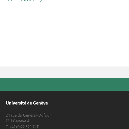
Université de Genève
24 rue du Général-Dufour
1211 Genève 4
T. +41 (0)22 379 71 11