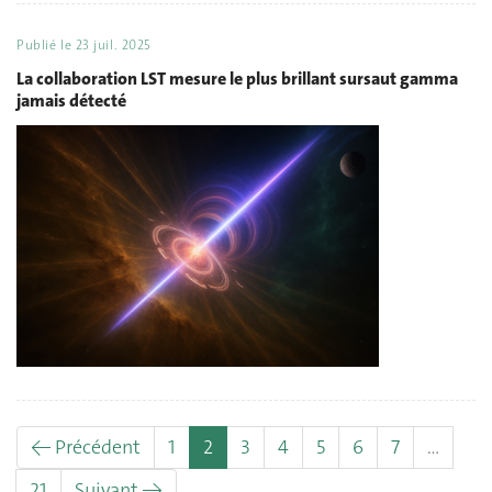
Publié le
23 juil. 2025
La collaboration LST mesure le plus brillant sursaut gamma
jamais détecté
(actuel)
← Précédent
1
2
3
4
5
6
7
…
21
Suivant →