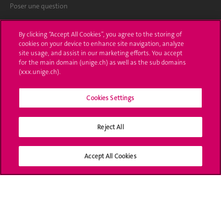
Poser une question
L'UNIGE vous informe
By clicking “Accept All Cookies”, you agree to the storing of
cookies on your device to enhance site navigation, analyze
UNIGE Mobile
site usage, and assist in our marketing efforts. You accept
for the main domain (unige.ch) as well as the sub domains
Médias
(xxx.unige.ch).
Offres d'emploi
Cookies Settings
Bibliothèque
Reject All
Calendrier académique
Médias sociaux UNIGE
Accept All Cookies
Accréditation