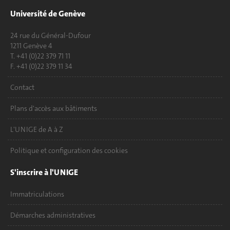
Université de Genève
24 rue du Général-Dufour
1211 Genève 4
T. +41 (0)22 379 71 11
F. +41 (0)22 379 11 34
Contact
Plans d'accès aux bâtiments
L'UNIGE de A à Z
Politique et configuration des cookies
S'inscrire à l'UNIGE
Immatriculations
Démarches administratives