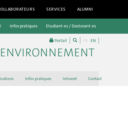
COLLABORATEURS
SERVICES
ALUMNI
é
Infos pratiques
Etudiant-es / Doctorant-es
Futur-es étu
Portail
FR
EN
 L'ENVIRONNEMENT
ications
Infos pratiques
Intranet
Contact
Conseil 