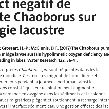
ct négatif de
cte Chaoborus sur
ogie lacustre
S.; Grossart, H.-P.; McGinnis, D. F., (2017) The Chaoborus pu
midge larvae sustain hypolimnetic oxygen deficiency an
ading in lakes. Water Research, 122, 36-41.
es diptères
Chaoborus spp.
sont fréquentes dans les lacs
le mondiale. Ces insectes migrent de façon diurne et
édiments pendant la journée – perturbant ainsi les
ons constaté que leur respiration peut augmenter
a demande en oxygène dans les sédiments et la colonne
larves migratrices piègent et soutiennent la recharge inter
vers l'interface sédiment-eau. Une gestion efficace des lac