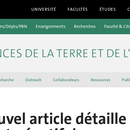
UNIVERSITÉ
FACULTÉS
ÉTUDES
ons/Dépts/PRN
Enseignements
Recherches
Faculté & Cit
NCES DE LA TERRE ET DE
cherche
Outreach
Collaborateurs
Ressources
Publ
vel article détaille