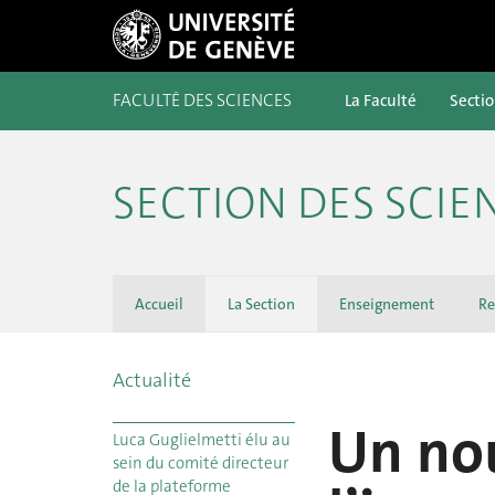
FACULTÉ DES SCIENCES
La Faculté
Secti
SECTION DES SCIE
Accueil
La Section
Enseignement
Re
Actualité
Un nou
Luca Guglielmetti élu au
sein du comité directeur
de la plateforme