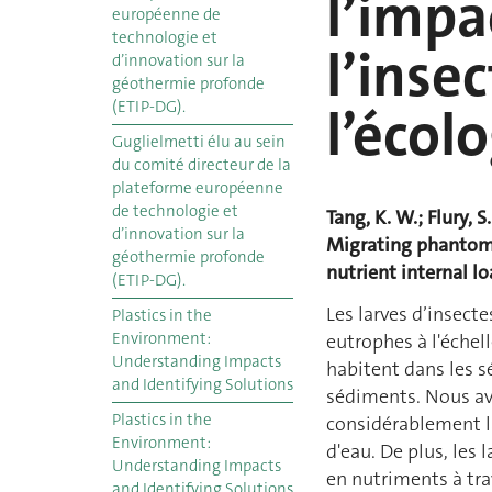
l’impa
européenne de
technologie et
l’inse
d’innovation sur la
géothermie profonde
(ETIP-DG).
l’écol
Guglielmetti élu au sein
du comité directeur de la
plateforme européenne
de technologie et
Tang, K. W.; Flury, 
d’innovation sur la
Migrating phantom 
géothermie profonde
nutrient internal lo
(ETIP-DG).
Les larves d’insect
Plastics in the
Environment:
eutrophes à l'échel
Understanding Impacts
habitent dans les s
and Identifying Solutions
sédiments. Nous av
Plastics in the
considérablement l
Environment:
d'eau. De plus, les 
Understanding Impacts
en nutriments à tra
and Identifying Solutions