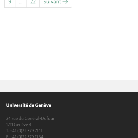
9
…
22
Suivant →
Université de Genève
24 rue du Général-Dufour
1211 Genève 4
T. +41 (0)22 379 71 11
F. +41 (0)22 379 11 34