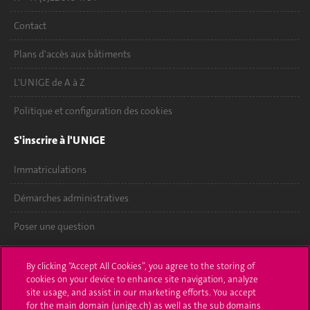
Contact
Plans d'accès aux bâtiments
L'UNIGE de A à Z
Politique et configuration des cookies
S'inscrire à l'UNIGE
Immatriculations
Démarches administratives
Poser une question
L'UNIGE vous informe
By clicking “Accept All Cookies”, you agree to the storing of
cookies on your device to enhance site navigation, analyze
UNIGE Mobile
site usage, and assist in our marketing efforts. You accept
for the main domain (unige.ch) as well as the sub domains