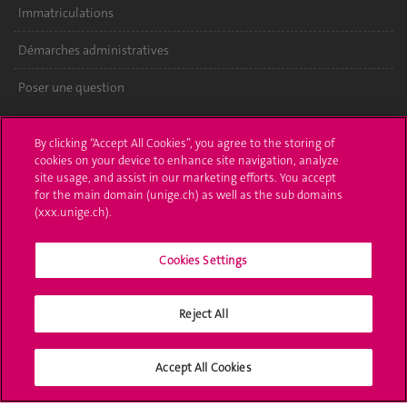
Immatriculations
Démarches administratives
Poser une question
L'UNIGE vous informe
By clicking “Accept All Cookies”, you agree to the storing of
cookies on your device to enhance site navigation, analyze
UNIGE Mobile
site usage, and assist in our marketing efforts. You accept
for the main domain (unige.ch) as well as the sub domains
Médias
(xxx.unige.ch).
Offres d'emploi
Cookies Settings
Bibliothèque
Calendrier académique
Reject All
Médias sociaux UNIGE
Accept All Cookies