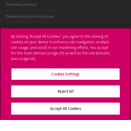
Immatriculations
Démarches administratives
Poser une question
By clicking “Accept All Cookies”, you agree to the storing of
L'UNIGE vous informe
cookies on your device to enhance site navigation, analyze
site usage, and assist in our marketing efforts. You accept
UNIGE Mobile
for the main domain (unige.ch) as well as the sub domains
(xxx.unige.ch).
Médias
Cookies Settings
Offres d'emploi
Bibliothèque
Reject All
Calendrier académique
Accept All Cookies
Médias sociaux UNIGE