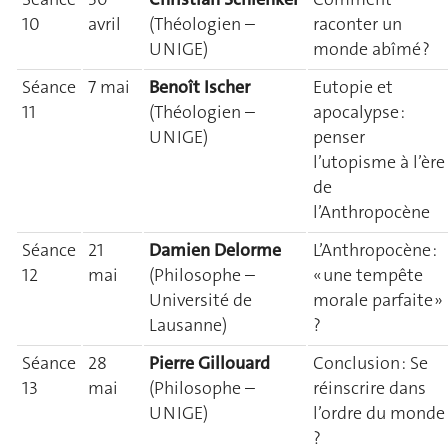
10
avril
(Théologien –
raconter un
UNIGE)
monde abîmé ?
Séance
7 mai
Benoît Ischer
Eutopie et
11
(Théologien –
apocalypse :
UNIGE)
penser
l’utopisme à l’ère
de
l’Anthropocène
Séance
21
Damien Delorme
L’Anthropocène :
12
mai
(Philosophe –
« une tempête
Université de
morale parfaite »
Lausanne)
?
Séance
28
Pierre Gillouard
Conclusion : Se
13
mai
(Philosophe –
réinscrire dans
UNIGE)
l’ordre du monde
?