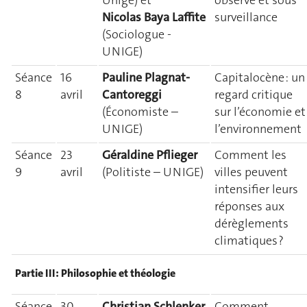
Nicolas Baya Laffite
surveillance
(Sociologue -
UNIGE)
Séance
16
Pauline Plagnat-
Capitalocène : un
8
avril
Cantoreggi
regard critique
(Économiste –
sur l’économie et
UNIGE)
l’environnement
Séance
23
Géraldine Pflieger
Comment les
9
avril
(Politiste – UNIGE)
villes peuvent
intensifier leurs
réponses aux
dérèglements
climatiques ?
Partie III : Philosophie et théologie
Séance
30
Christian Schlenker
Comment