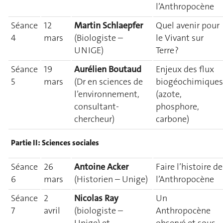
l’Anthropocène
Séance
12
Martin Schlaepfer
Quel avenir pour
4
mars
(Biologiste –
le Vivant sur
UNIGE)
Terre ?
Séance
19
Aurélien Boutaud
Enjeux des flux
5
mars
(Dr en sciences de
biogéochimiques
l’environnement,
(azote,
consultant-
phosphore,
chercheur)
carbone)
Partie II : Sciences sociales
Séance
26
Antoine Acker
Faire l’histoire de
6
mars
(Historien – Unige)
l’Anthropocène
Séance
2
Nicolas Ray
Un
7
avril
(biologiste –
Anthropocène
Unige) et
observé et sous