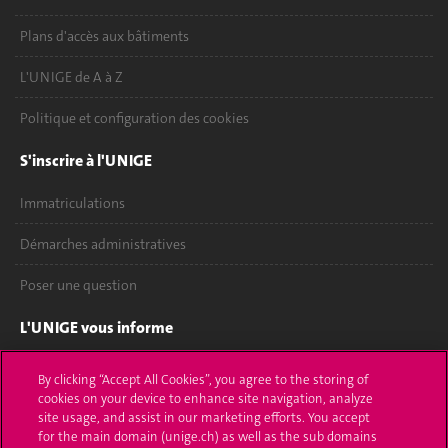
Plans d'accès aux bâtiments
L'UNIGE de A à Z
Politique et configuration des cookies
S'inscrire à l'UNIGE
Immatriculations
Démarches administratives
Poser une question
L'UNIGE vous informe
UNIGE Mobile
By clicking “Accept All Cookies”, you agree to the storing of
cookies on your device to enhance site navigation, analyze
Médias
site usage, and assist in our marketing efforts. You accept
for the main domain (unige.ch) as well as the sub domains