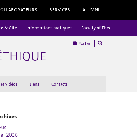
COLLABORATEURS
SERVICES
ALUMNI
té & Cité
Informations pratiques
Faculty of Theology
Portail
’ÉTHIQUE
 et vidéos
Liens
Contacts
rchives
ous
ai 2026