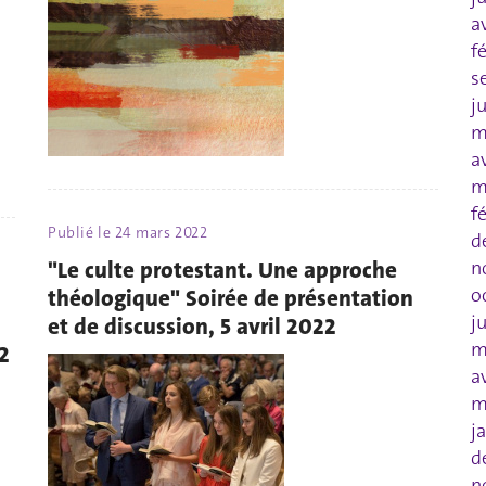
a
f
s
j
m
a
m
f
Publié le
24 mars 2022
d
"Le culte protestant. Une approche
n
o
théologique" Soirée de présentation
j
et de discussion, 5 avril 2022
m
2
a
m
j
d
n