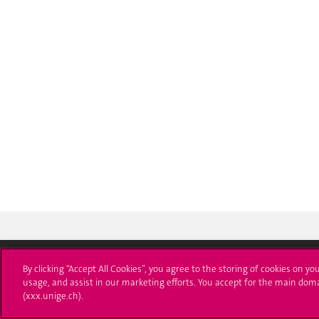
By clicking “Accept All Cookies”, you agree to the storing of cookies on yo
usage, and assist in our marketing efforts. You accept for the main dom
Université de Genève
S'ins
(xxx.unige.ch).