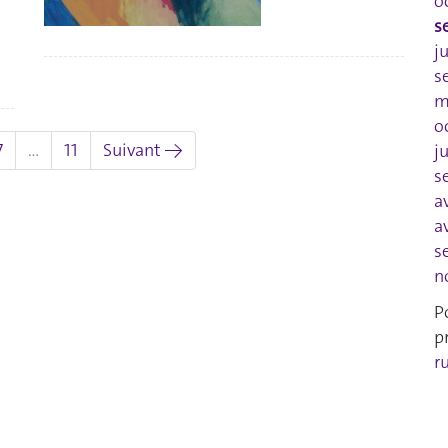
o
s
j
s
m
o
7
…
11
Suivant →
j
s
a
a
s
n
P
p
r