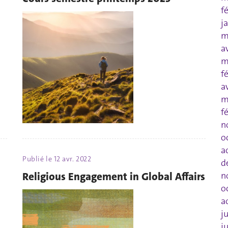
f
j
m
a
m
f
a
m
f
n
o
a
Publié le
12 avr. 2022
d
Religious Engagement in Global Affairs
n
o
a
j
j