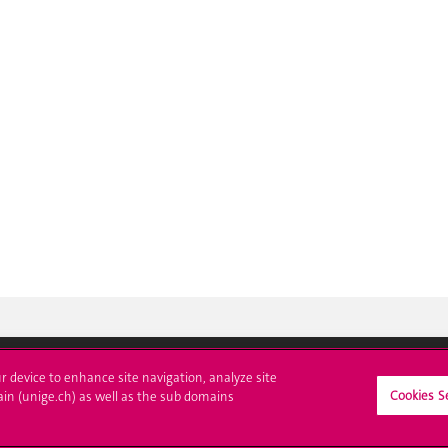
ur device to enhance site navigation, analyze site
Cookies S
ain (unige.ch) as well as the sub domains
crire à l'UNIGE
L'UNIGE vous informe