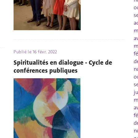
o
s
a
m
a
m
Publié le
16 févr. 2022
f
d
Spiritualités en dialogue - Cycle de
n
conférences publiques
o
s
j
m
a
f
d
n