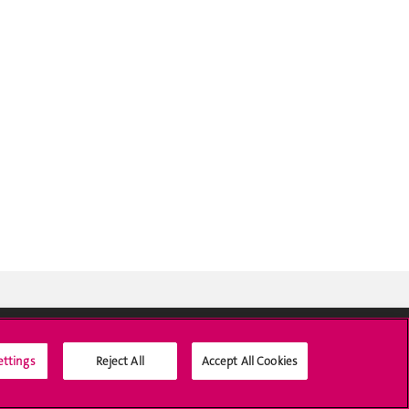
ettings
Reject All
Accept All Cookies
Médias sociaux UNIGE