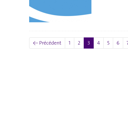
(actuel)
← Précédent
1
2
3
4
5
6