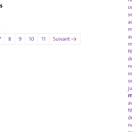
s
o
s
a
m
a
uel)
7
8
9
10
11
Suivant →
m
f
d
n
o
s
j
m
a
f
d
n