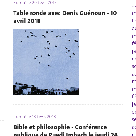
Publié le
20 févr. 2018
a
Table ronde avec Denis Guénoun - 10
m
avril 2018
f
o
m
f
j
n
s
a
m
m
f
j
o
Publié le
13 févr. 2018
s
Bible et philosophie - Conférence
a
publique de Ruedi Imbach le jeudi 24
m