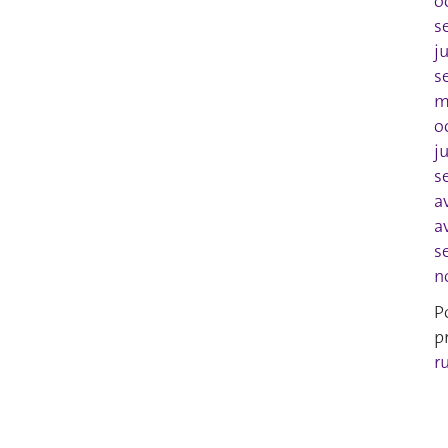
o
s
j
s
m
o
j
s
a
a
s
n
P
p
r