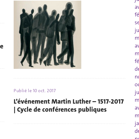
a
f
s
j
m
ue
a
m
f
d
n
o
Publié le
10 oct. 2017
j
m
L’événement Martin Luther – 1517-2017
a
| Cycle de conférences publiques
m
j
d
n