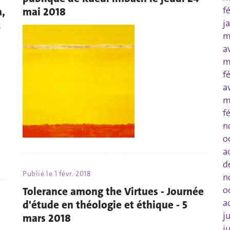
f
a,
mai 2018
j
&
m
a
m
f
a
m
f
n
o
a
d
Publié le
1 févr. 2018
n
o
Tolerance among the Virtues - Journée
a
d'étude en théologie et éthique - 5
j
mars 2018
j