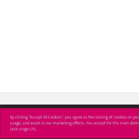
By clicking “Accept All Cookies”, you agree to the storing of cookies on yo
usage, and assist in our marketing efforts. You accept for the main dom
Université de Genève
S'ins
(xxx.unige.ch).