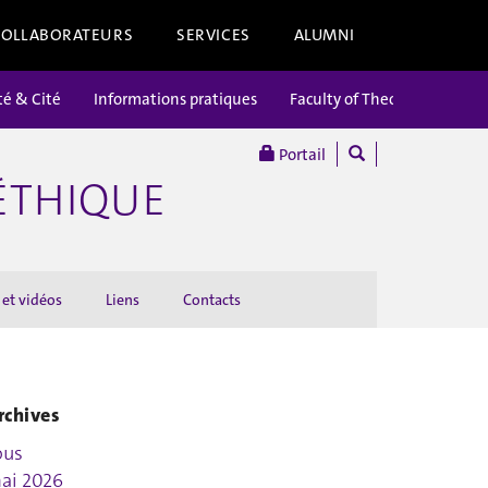
COLLABORATEURS
SERVICES
ALUMNI
té & Cité
Informations pratiques
Faculty of Theology
Portail
’ÉTHIQUE
 et vidéos
Liens
Contacts
rchives
ous
ai 2026