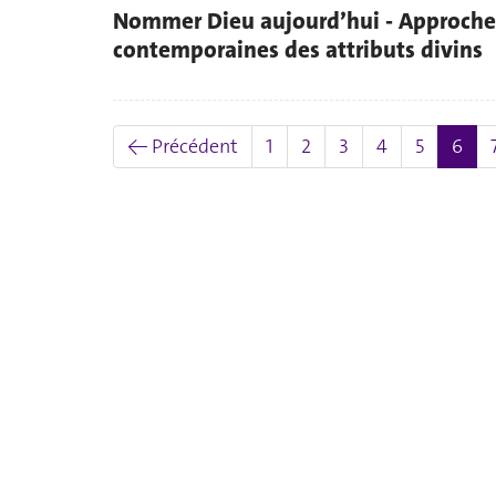
Nommer Dieu aujourd’hui - Approche
contemporaines des attributs divins
(act
← Précédent
1
2
3
4
5
6