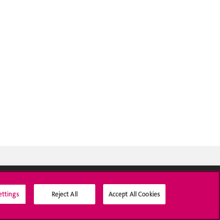
ettings
Reject All
Accept All Cookies
Médias sociaux UNIGE