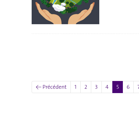
(actuel)
← Précédent
1
2
3
4
5
6