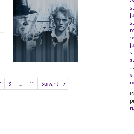
o
s
j
s
m
o
j
s
a
a
s
n
7
8
…
11
Suivant →
P
p
r