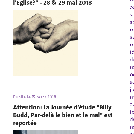
l'Eglise?" - 28 & 29 mai 2018
o
s
a
m
a
m
f
d
n
o
s
j
m
Publié le
15 mars 2018
a
Attention: La Journée d’étude "Billy
f
Budd, Par-delà le bien et le mal" est
d
reportée
n