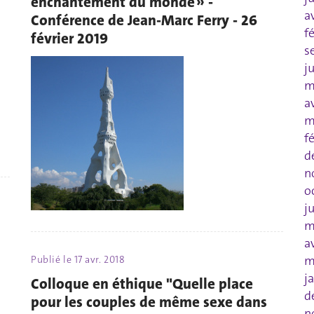
enchantement du monde » -
a
Conférence de Jean-Marc Ferry - 26
f
février 2019
s
j
m
a
m
f
d
n
o
j
m
a
m
Publié le
17 avr. 2018
j
Colloque en éthique "Quelle place
d
pour les couples de même sexe dans
n