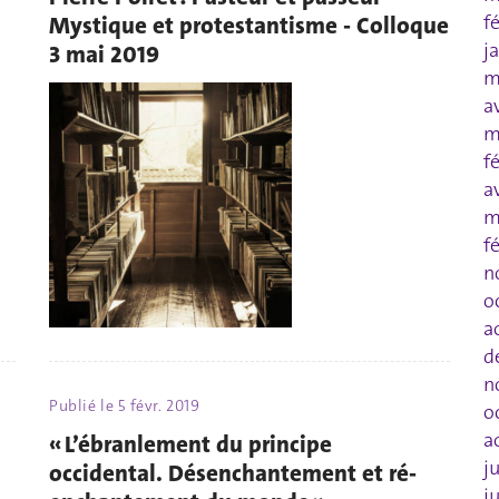
f
Mystique et protestantisme - Colloque
j
3 mai 2019
m
a
m
f
a
m
f
n
o
a
d
n
Publié le
5 févr. 2019
o
a
« L’ébranlement du principe
j
occidental. Désenchantement et ré-
j