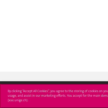
By clicking “Accept All Cookies”, you agree to the storing of cookies on yo
usage, and assist in our marketing efforts. You accept for the main dom
Université de Genève
S'ins
(xxx.unige.ch).