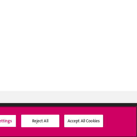
ettings
Reject All
Accept All Cookies
Médias sociaux UNIGE