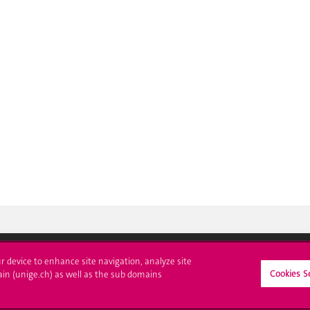
ur device to enhance site navigation, analyze site
Cookies S
ain (unige.ch) as well as the sub domains
crire à l'UNIGE
L'UNIGE vous informe