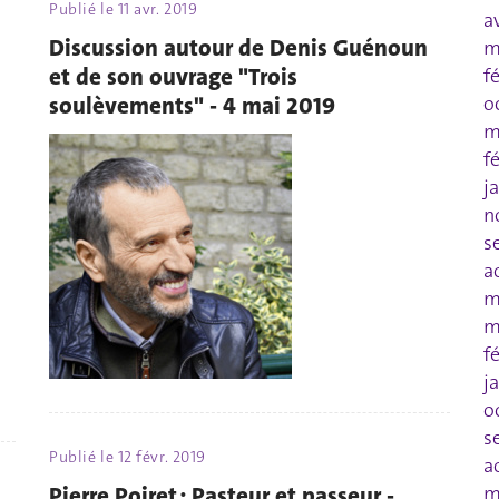
Publié le
11 avr. 2019
a
Discussion autour de Denis Guénoun
m
et de son ouvrage "Trois
f
soulèvements" - 4 mai 2019
o
m
f
j
n
s
a
m
m
f
j
o
s
Publié le
12 févr. 2019
a
Pierre Poiret : Pasteur et passeur -
m