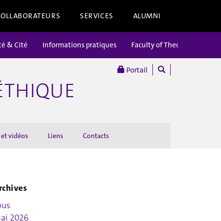
COLLABORATEURS
SERVICES
ALUMNI
té & Cité
Informations pratiques
Faculty of Theology
Portail
’ÉTHIQUE
 et vidéos
Liens
Contacts
rchives
ous
ai 2026