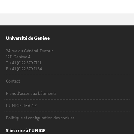
Université de Genève
24 rue du Général-Dufour
1211 Genève 4
T. +41 (0)22 379 71 11
F. +41 (0)22 379 11 34
Contact
Plans d'accès aux bâtiments
L'UNIGE de A à Z
Politique et configuration des cookies
S'inscrire à l'UNIGE