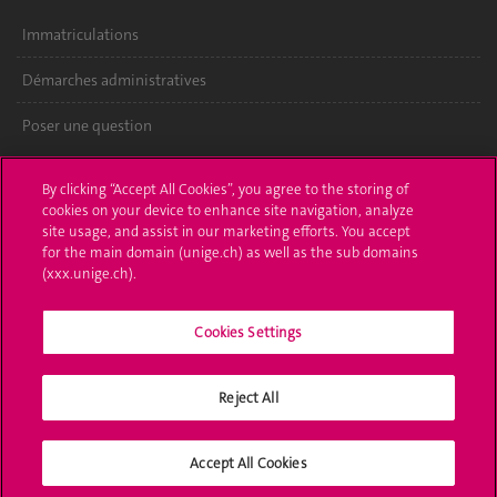
Immatriculations
Démarches administratives
Poser une question
L'UNIGE vous informe
By clicking “Accept All Cookies”, you agree to the storing of
cookies on your device to enhance site navigation, analyze
UNIGE Mobile
site usage, and assist in our marketing efforts. You accept
for the main domain (unige.ch) as well as the sub domains
Médias
(xxx.unige.ch).
Offres d'emploi
Cookies Settings
Bibliothèque
Reject All
Calendrier académique
Médias sociaux UNIGE
Accept All Cookies