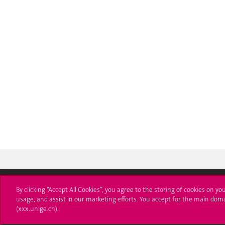
By clicking “Accept All Cookies”, you agree to the storing of cookies on yo
usage, and assist in our marketing efforts. You accept for the main dom
Université de Genève
S'ins
(xxx.unige.ch).