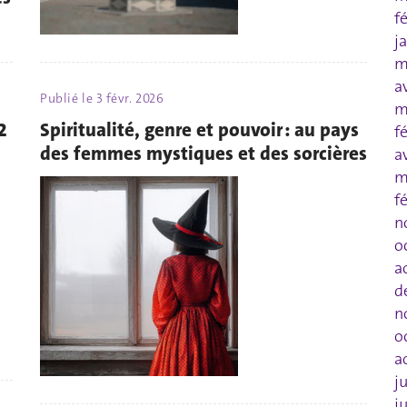
f
j
m
a
Publié le
3 févr. 2026
m
2
Spiritualité, genre et pouvoir : au pays
f
des femmes mystiques et des sorcières
a
m
f
n
o
a
d
n
o
a
j
j