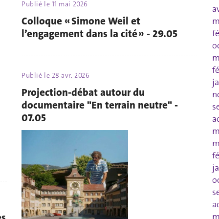
Publié le
11 mai 2026
a
Colloque « Simone Weil et
m
l’engagement dans la cité » - 29.05
f
o
m
f
Publié le
28 avr. 2026
j
Projection-débat autour du
n
documentaire "En terrain neutre" -
s
07.05
a
m
m
f
j
o
s
a
es
m