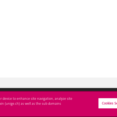
ur device to enhance site navigation, analyze site
Cookies S
ain (unige.ch) as well as the sub domains
crire à l'UNIGE
L'UNIGE vous informe