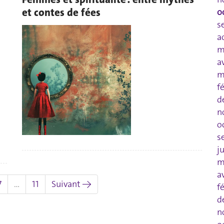
et contes de fées
o
s
a
m
a
m
f
d
n
o
s
j
m
a
7
…
11
Suivant →
f
d
n