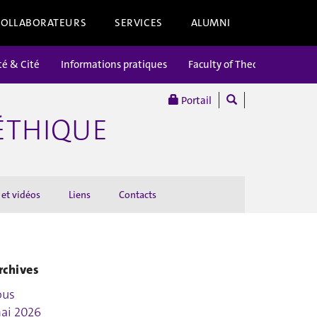
COLLABORATEURS
SERVICES
ALUMNI
té & Cité
Informations pratiques
Faculty of Theology
Portail
’ÉTHIQUE
 et vidéos
Liens
Contacts
rchives
ous
ai 2026