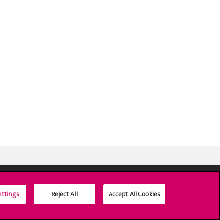
ettings
Reject All
Accept All Cookies
Médias sociaux UNIGE