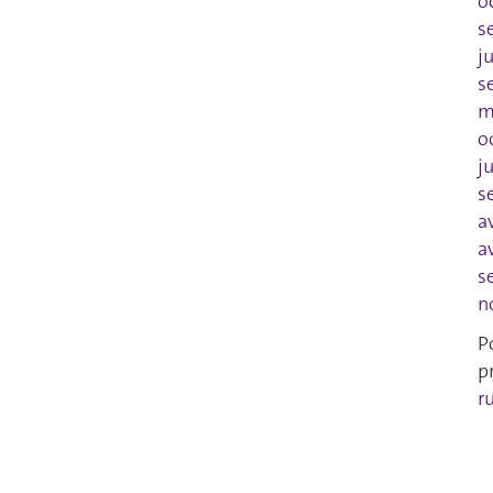
o
s
j
s
m
o
j
s
a
a
s
n
P
p
r