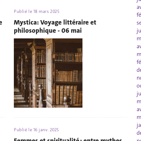
a
Publié le
18 mars 2025
f
e
Mystica: Voyage littéraire et
s
philosophique - 06 mai
j
m
a
m
f
d
n
o
j
m
a
m
j
Publié le
16 janv. 2025
d
Femmes et spiritualité : entre mythes
n