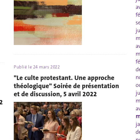
a
f
s
j
m
a
m
f
Publié le
24 mars 2022
d
"Le culte protestant. Une approche
n
o
théologique" Soirée de présentation
j
et de discussion, 5 avril 2022
m
2
a
m
j
d
n