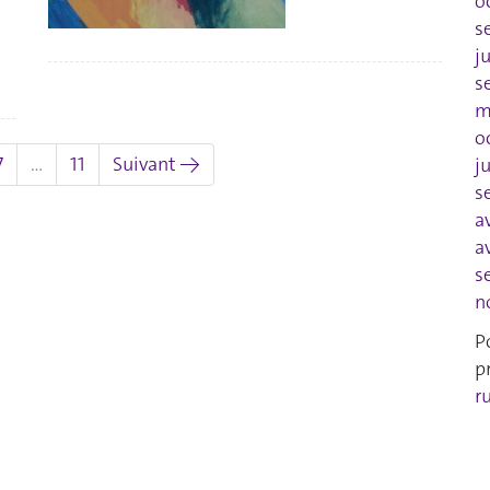
o
s
j
s
m
o
7
…
11
Suivant →
j
s
a
a
s
n
P
p
r