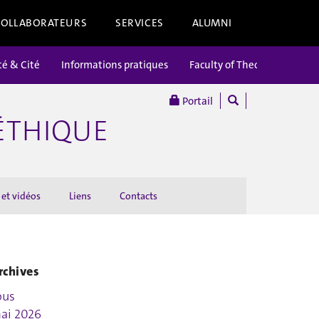
COLLABORATEURS
SERVICES
ALUMNI
té & Cité
Informations pratiques
Faculty of Theology
Portail
’ÉTHIQUE
 et vidéos
Liens
Contacts
rchives
ous
ai 2026