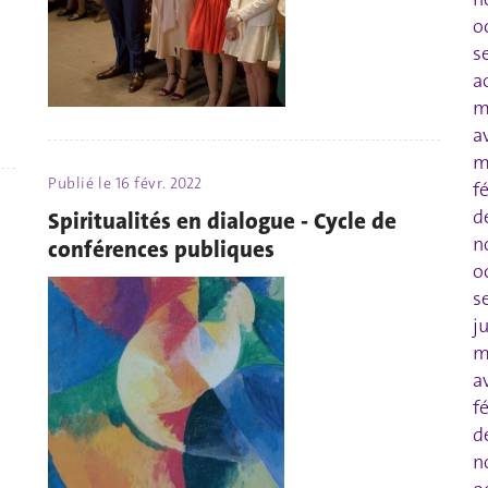
o
s
a
m
a
m
Publié le
16 févr. 2022
f
d
Spiritualités en dialogue - Cycle de
n
conférences publiques
o
s
j
m
a
f
d
n