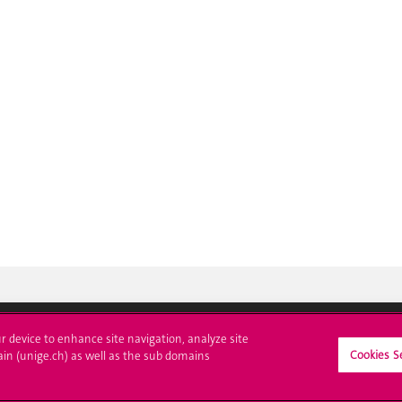
ur device to enhance site navigation, analyze site
Cookies S
ain (unige.ch) as well as the sub domains
crire à l'UNIGE
L'UNIGE vous informe