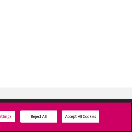
ettings
Reject All
Accept All Cookies
Médias sociaux UNIGE