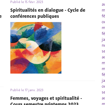
Publié le
15 févr. 2023
a
Spiritualités en dialogue - Cycle de
m
e
conférences publiques
f
o
m
f
j
n
s
a
m
m
f
j
o
Publié le
17 janv. 2023
s
Femmes, voyages et spiritualité -
a
Cours semestre printemps 2023
m