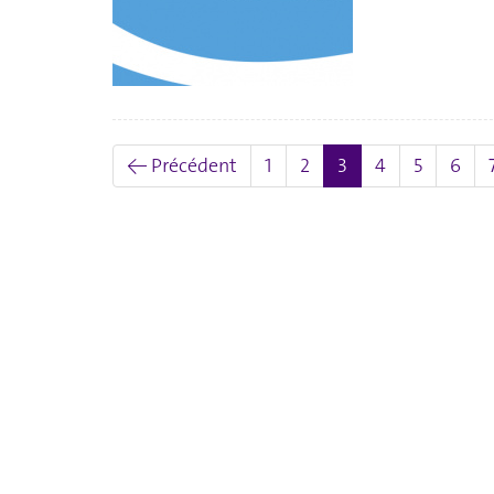
(actuel)
← Précédent
1
2
3
4
5
6