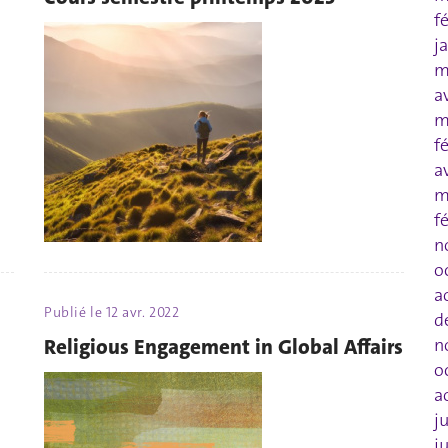
f
j
m
a
m
f
a
m
f
n
o
a
Publié le
12 avr. 2022
d
Religious Engagement in Global Affairs
n
o
a
j
j