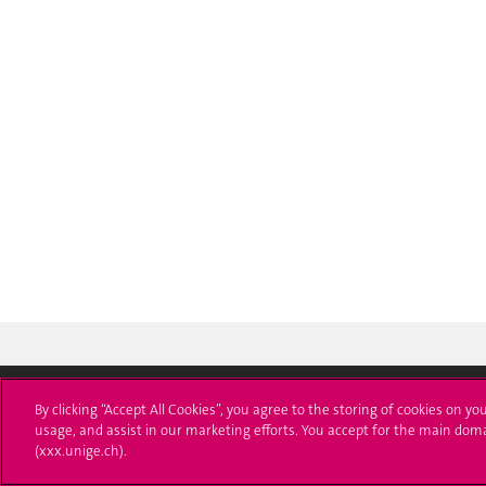
By clicking “Accept All Cookies”, you agree to the storing of cookies on yo
usage, and assist in our marketing efforts. You accept for the main dom
Université de Genève
S'ins
(xxx.unige.ch).