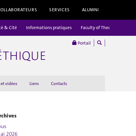
COLLABORATEURS
SERVICES
ALUMNI
té & Cité
Informations pratiques
Faculty of Theology
Portail
’ÉTHIQUE
 et vidéos
Liens
Contacts
rchives
ous
ai 2026