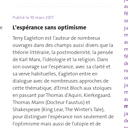
a
f
Publié le
10 mars 2017
s
L'espérance sans optimisme
te
j
m
Terry Eagleton est l'auteur de nombreux
a
ouvrages dans des champs aussi divers que la
m
théorie littéraire, la postmodernité, la pensée
f
de Karl Marx, l'idéologie et la religion. Dans
d
son ouvrage sur l'espérance, avec sa clarté et
n
sa verve habituelles, Eagleton entre en
o
dialogue avec de nombreuses approches de
j
cette thématique, d'Ernst Bloch aux stoïques
m
en passant par Thomas d'Aquin, Kierkegaard,
a
Thomas Mann (Docteur Faustus) et
m
Shakespeare (King Lear, The Winter's Tale),
j
pour distinguer l'espérance non seulement de
d
l'optimisme mais aussi de l'utopie et de
n