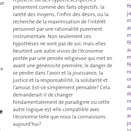
ue
f
présentent comme des faits objectifs: la
j
rareté des moyens, l’infini des désirs, ou la
m
recherche de la maximisation de l’intérêt
a
personnel par une rationalité purement
m
instrumentale. Non seulement ces
f
hypothèses ne vont pas de soi, mais elles
a
heurtent une autre vision de l’économie
m
portée par une pensée religieuse qui met en
f
avant une générosité première, le danger de
ce
n
se perdre dans l’avoir et la jouissance, la
o
justice et la responsabilité, la solidarité et
a
l’amour. Est-ce simplement pensable? Cela
d
demanderait-il de changer
n
fondamentalement de paradigme ou cette
o
autre logique est-elle compatible avec
e
a
l’économie telle que nous la connaissons
j
aujourd’hui?
e
j