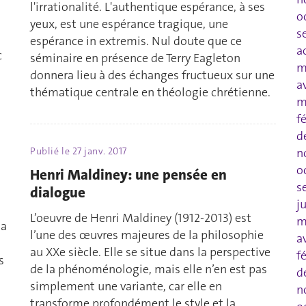
l'irrationalité. L'authentique espérance, à ses
o
yeux, est une espérance tragique, une
s
espérance in extremis. Nul doute que ce
a
c
séminaire en présence de Terry Eagleton
m
donnera lieu à des échanges fructueux sur une
a
thématique centrale en théologie chrétienne.
m
f
d
n
Publié le
27 janv. 2017
s
o
Henri Maldiney: une pensée en
s
dialogue
j
L’oeuvre de Henri Maldiney (1912-2013) est
m
la
l’une des œuvres majeures de la philosophie
a
au XXe siècle. Elle se situe dans la perspective
f
s
de la phénoménologie, mais elle n’en est pas
d
simplement une variante, car elle en
n
transforme profondément le style et la