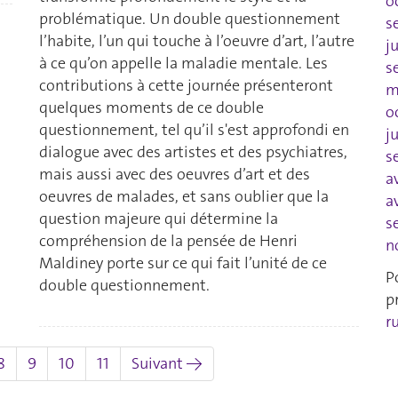
o
problématique. Un double questionnement
s
l’habite, l’un qui touche à l’oeuvre d’art, l’autre
j
à ce qu’on appelle la maladie mentale. Les
s
contributions à cette journée présenteront
m
quelques moments de ce double
o
questionnement, tel qu’il s'est approfondi en
j
dialogue avec des artistes et des psychiatres,
s
mais aussi avec des oeuvres d’art et des
a
oeuvres de malades, et sans oublier que la
a
question majeure qui détermine la
s
compréhension de la pensée de Henri
n
Maldiney porte sur ce qui fait l’unité de ce
P
double questionnement.
p
r
uel)
8
9
10
11
Suivant →