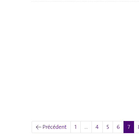
(act
← Précédent
1
…
4
5
6
7