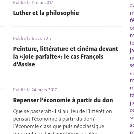
Publié le
11 mai 2017
a
Luther et la philosophie
m
f
o
m
Publié le
6 avr. 2017
f
Peinture, littérature et cinéma devant
j
la «joie parfaite»: le cas François
n
d’Assise
s
a
m
m
Publié le
24 mars 2017
f
Repenser l’économie à partir du don
j
o
Que se passerait-il si au lieu de l’intérêt on
s
pensait l’économie à partir du don?
a
L’économie classique puis néoclassique
m
reposent sur des hypothèses qu’elles