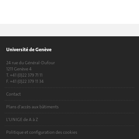
Université de Genève
24 rue du Général-Dufour
1211 Genève 4
T. +41 (0)22 379 71 11
F. +41 (0)22 379 11 34
Contact
Plans d'accès aux bâtiments
L'UNIGE de A à Z
Politique et configuration des cookies