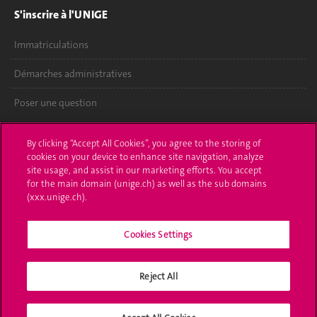
S'inscrire à l'UNIGE
Immatriculations
Démarches administratives
Poser une question
L'UNIGE vous informe
By clicking “Accept All Cookies”, you agree to the storing of
cookies on your device to enhance site navigation, analyze
UNIGE Mobile
site usage, and assist in our marketing efforts. You accept
for the main domain (unige.ch) as well as the sub domains
Médias
(xxx.unige.ch).
Offres d'emploi
Cookies Settings
Bibliothèque
Reject All
Calendrier académique
Médias sociaux UNIGE