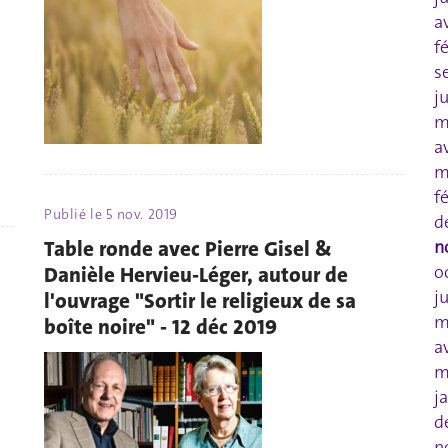
a
f
s
j
m
a
m
f
Publié le
5 nov. 2019
d
Table ronde avec Pierre Gisel &
n
o
Danièle Hervieu-Léger, autour de
j
l'ouvrage "Sortir le religieux de sa
m
boîte noire" - 12 déc 2019
a
m
j
d
n