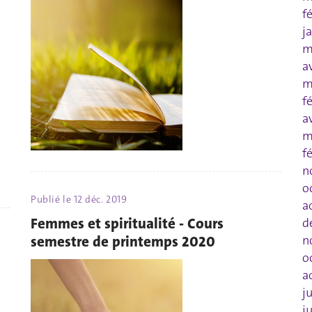
f
j
m
a
m
f
a
m
f
n
o
Publié le
12 déc. 2019
a
Femmes et spiritualité - Cours
d
semestre de printemps 2020
n
o
a
j
j