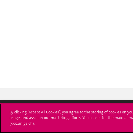
By clicking “Accept All Cookies”, you agree to the storing of cookies on yo
usage, and assist in our marketing efforts. You accept for the main dom
Université de Genève
S'ins
(xxx.unige.ch).