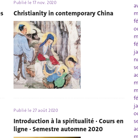
Publié le
17 nov. 2020
a
es
Christianity in contemporary China
m
f
o
m
f
j
n
s
a
m
m
f
j
Publié le
27 août 2020
o
Introduction à la spiritualité · Cours en
s
ligne · Semestre automne 2020
a
m