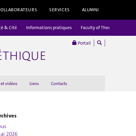
COLLABORATEURS
SERVICES
ALUMNI
té & Cité
Informations pratiques
Faculty of Theology
Portail
’ÉTHIQUE
 et vidéos
Liens
Contacts
rchives
ous
ai 2026