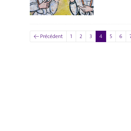
(actuel)
← Précédent
1
2
3
4
5
6