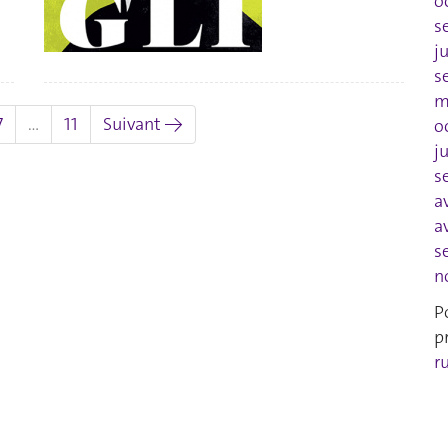
o
s
j
s
m
7
…
11
Suivant →
o
j
s
a
a
s
n
P
p
r