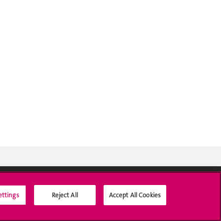
ettings
Reject All
Accept All Cookies
Médias sociaux UNIGE