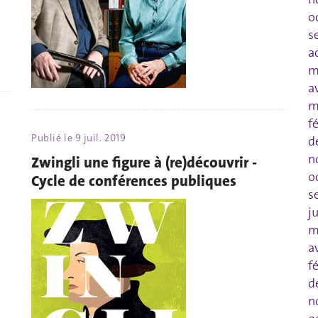
o
s
a
m
a
m
f
Publié le
9 juil. 2019
d
n
Zwingli une figure à (re)découvrir -
o
Cycle de conférences publiques
s
j
m
a
f
d
n