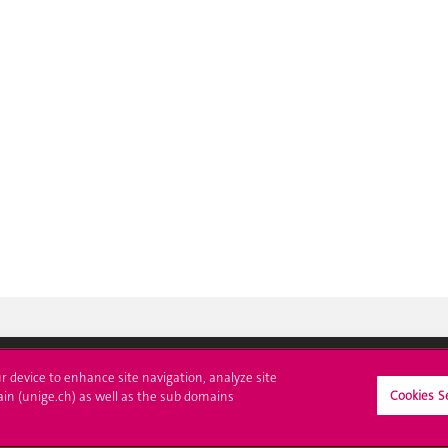
ur device to enhance site navigation, analyze site
Cookies S
ain (unige.ch) as well as the sub domains
crire à l'UNIGE
L'UNIGE vous informe