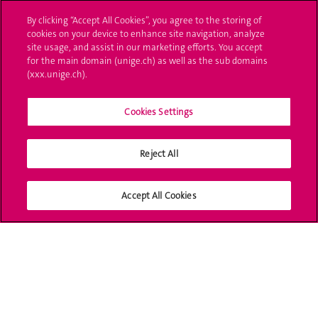
L'UNIGE vous informe
By clicking “Accept All Cookies”, you agree to the storing of
cookies on your device to enhance site navigation, analyze
UNIGE Mobile
site usage, and assist in our marketing efforts. You accept
for the main domain (unige.ch) as well as the sub domains
Médias
(xxx.unige.ch).
Offres d'emploi
Cookies Settings
Bibliothèque
Reject All
Calendrier académique
Médias sociaux UNIGE
Accept All Cookies
Accréditation