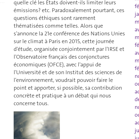
quelle clé les États doivent-ils limiter leurs
f
émissions? etc. Paradoxalement pourtant, ces
j
questions éthiques sont rarement
m
thématisées comme telles. Alors que
a
s'annonce la 21e conférence des Nations Unies
m
sur le climat à Paris en 2015, cette journée
f
d'étude, organisée conjointement par l'IRSE et
a
l'Observatoire français des conjonctures
m
économiques (OFCE), avec l'appui de
f
l'Université et de son Institut des sciences de
n
l'environnement, voudrait pouvoir faire le
o
point et apporter, si possible, sa contribution
a
concrète et pratique à un débat qui nous
d
concerne tous.
n
o
a
j
j