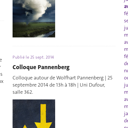
a
f
s
j
m
a
m
f
Publié le
25 sept. 2014
e
d
Colloque Pannenberg
r
n
es
o
Colloque autour de Wolfhart Pannenberg | 25
ux
j
septembre 2014 de 13h à 18h | Uni Dufour,
m
salle 362.
a
m
j
d
n