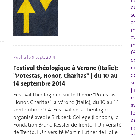
o
s
a
m
a
m
f
Publié le
9 sept. 2014
d
Festival théologique à Verone (Italie):
n
"Potestas, Honor, Charitas" | du 10 au
o
s
14 septembre 2014
j
Festival Théologique sur le thème "Potestas,
m
Honor, Charitas", à Vérone (Italie), du 10 au 14
a
septembre 2014. Festival de la théologie
f
organisé avec le Birkbeck College (London), la
d
Fondation Bruno Kessler de Trento, l'Université
n
de Trento, l'Université Martin Luther de Halle