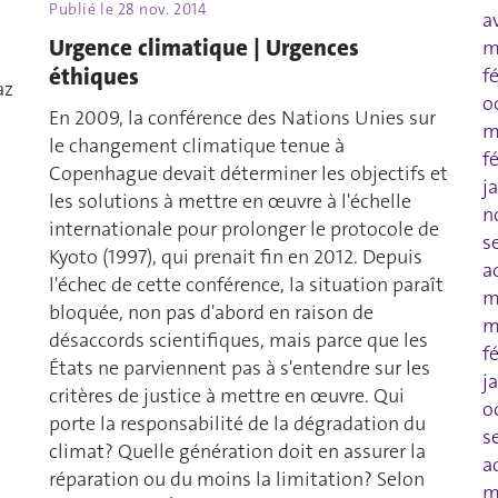
Publié le
28 nov. 2014
a
Urgence climatique | Urgences
m
éthiques
f
az
o
En 2009, la conférence des Nations Unies sur
m
le changement climatique tenue à
f
Copenhague devait déterminer les objectifs et
j
les solutions à mettre en œuvre à l'échelle
n
internationale pour prolonger le protocole de
s
Kyoto (1997), qui prenait fin en 2012. Depuis
a
l'échec de cette conférence, la situation paraît
m
bloquée, non pas d'abord en raison de
m
désaccords scientifiques, mais parce que les
f
États ne parviennent pas à s'entendre sur les
j
critères de justice à mettre en œuvre. Qui
o
porte la responsabilité de la dégradation du
s
climat? Quelle génération doit en assurer la
a
réparation ou du moins la limitation? Selon
m