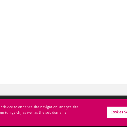
ur device to enhance site navigation, analyze site
Cookies S
ain (unige.ch) as well as the sub domains
crire à l'UNIGE
L'UNIGE vous informe