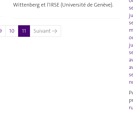
o
Wittenberg et l'IRSE (Université de Genève).
s
j
s
m
(actuel)
9
10
11
Suivant →
o
j
s
a
a
s
n
P
p
r