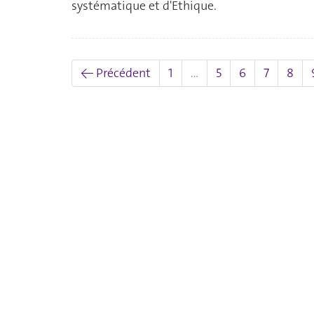
systématique et d'Ethique.
← Précédent
1
…
5
6
7
8