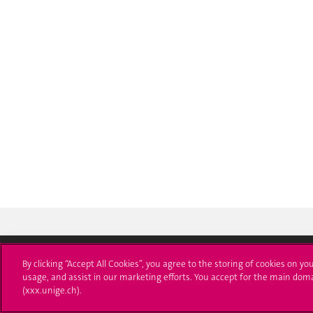
By clicking “Accept All Cookies”, you agree to the storing of cookies on yo
usage, and assist in our marketing efforts. You accept for the main dom
Université de Genève
S'ins
(xxx.unige.ch).