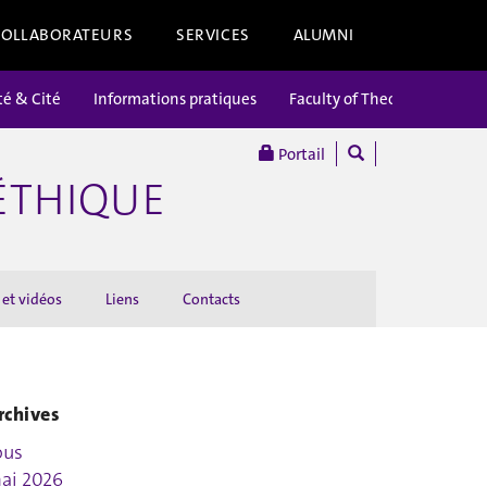
COLLABORATEURS
SERVICES
ALUMNI
té & Cité
Informations pratiques
Faculty of Theology
Portail
’ÉTHIQUE
 et vidéos
Liens
Contacts
rchives
ous
ai 2026