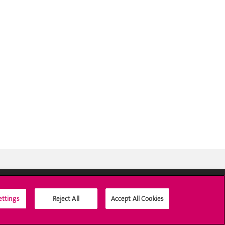
ettings
Reject All
Accept All Cookies
Médias sociaux UNIGE