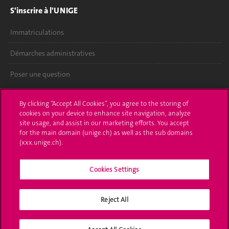
S'inscrire à l'UNIGE
Immatriculations
Démarches administratives
Poser une question
L'UNIGE vous informe
By clicking “Accept All Cookies”, you agree to the storing of
cookies on your device to enhance site navigation, analyze
UNIGE Mobile
site usage, and assist in our marketing efforts. You accept
for the main domain (unige.ch) as well as the sub domains
Médias
(xxx.unige.ch).
Offres d'emploi
Cookies Settings
Bibliothèque
Reject All
Calendrier académique
Médias sociaux UNIGE