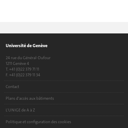
Université de Genève
24 rue du Général-Dufour
1211 Genève 4
T. +41 (0)22 379 71 11
F. +41 (0)22 379 11 34
Contact
Plans d'accès aux bâtiments
L'UNIGE de A à Z
Politique et configuration des cookies