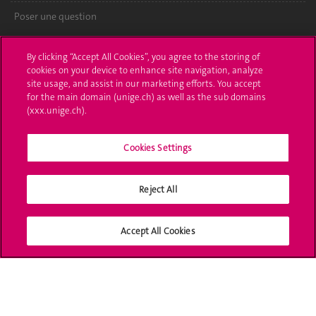
Poser une question
L'UNIGE vous informe
By clicking “Accept All Cookies”, you agree to the storing of
cookies on your device to enhance site navigation, analyze
UNIGE Mobile
site usage, and assist in our marketing efforts. You accept
for the main domain (unige.ch) as well as the sub domains
Médias
(xxx.unige.ch).
Offres d'emploi
Cookies Settings
Bibliothèque
Reject All
Calendrier académique
Médias sociaux UNIGE
Accept All Cookies
Accréditation