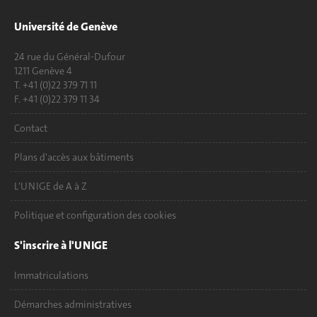
Université de Genève
24 rue du Général-Dufour
1211 Genève 4
T. +41 (0)22 379 71 11
F. +41 (0)22 379 11 34
Contact
Plans d'accès aux bâtiments
L'UNIGE de A à Z
Politique et configuration des cookies
S'inscrire à l'UNIGE
Immatriculations
Démarches administratives