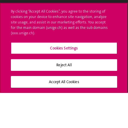
L'UNIGE vous informe
By clicking “Accept All Cookies”, you agree to the storing of
cookies on your device to enhance site navigation, analyze
UNIGE Mobile
site usage, and assist in our marketing efforts. You accept
for the main domain (unige.ch) as well as the sub domains
Médias
(xxx.unige.ch).
Offres d'emploi
Cookies Settings
Bibliothèque
Reject All
Calendrier académique
Médias sociaux UNIGE
Accept All Cookies
Accréditation