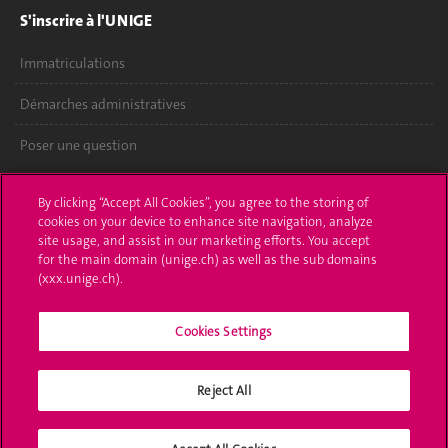
S'inscrire à l'UNIGE
Immatriculations
Démarches administratives
Poser une question
L'UNIGE vous informe
By clicking “Accept All Cookies”, you agree to the storing of
cookies on your device to enhance site navigation, analyze
UNIGE Mobile
site usage, and assist in our marketing efforts. You accept
for the main domain (unige.ch) as well as the sub domains
Médias
(xxx.unige.ch).
Offres d'emploi
Cookies Settings
Bibliothèque
Reject All
Calendrier académique
Médias sociaux UNIGE