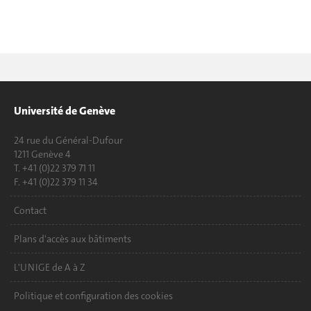
Université de Genève
24 rue du Général-Dufour
1211 Genève 4
T. +41 (0)22 379 71 11
F. +41 (0)22 379 11 34
Contact
Plans d'accès aux bâtiments
L'UNIGE de A à Z
Politique et configuration des cookies