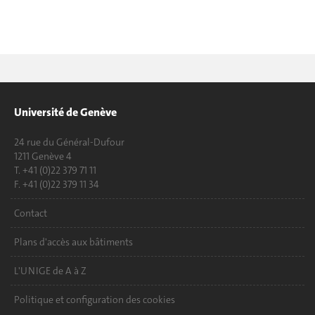
Université de Genève
24 rue du Général-Dufour
1211 Genève 4
T. +41 (0)22 379 71 11
F. +41 (0)22 379 11 34
Contact
Plans d'accès aux bâtiments
L'UNIGE de A à Z
Politique et configuration des cookies