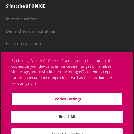
S'inscrire à l'UNIGE
Immatriculations
Démarches administratives
Poser une question
L'UNIGE vous informe
By clicking “Accept All Cookies”, you agree to the storing of
cookies on your device to enhance site navigation, analyze
UNIGE Mobile
site usage, and assist in our marketing efforts. You accept
for the main domain (unige.ch) as well as the sub domains
Médias
(xxx.unige.ch).
Offres d'emploi
Cookies Settings
Bibliothèque
Reject All
Calendrier académique
Médias sociaux UNIGE