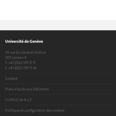
Université de Genève
24 rue du Général-Dufour
1211 Genève 4
T. +41 (0)22 379 71 11
F. +41 (0)22 379 11 34
Contact
Plans d'accès aux bâtiments
L'UNIGE de A à Z
Politique et configuration des cookies