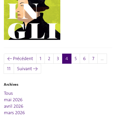
(actuel)
← Précédent
1
2
3
4
5
6
7
…
11
Suivant →
Archives
Tous
mai 2026
avril 2026
mars 2026