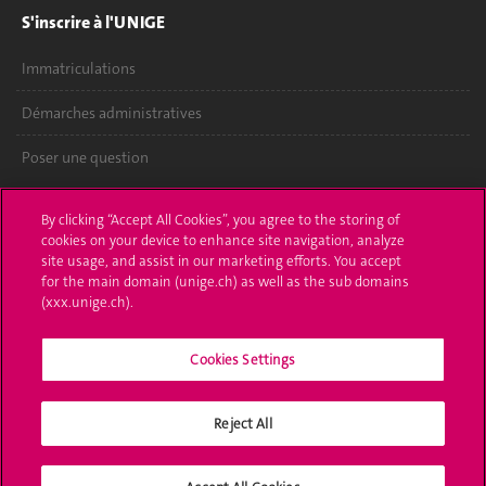
S'inscrire à l'UNIGE
Immatriculations
Démarches administratives
Poser une question
L'UNIGE vous informe
By clicking “Accept All Cookies”, you agree to the storing of
cookies on your device to enhance site navigation, analyze
UNIGE Mobile
site usage, and assist in our marketing efforts. You accept
for the main domain (unige.ch) as well as the sub domains
Médias
(xxx.unige.ch).
Offres d'emploi
Cookies Settings
Bibliothèque
Reject All
Calendrier académique
Médias sociaux UNIGE