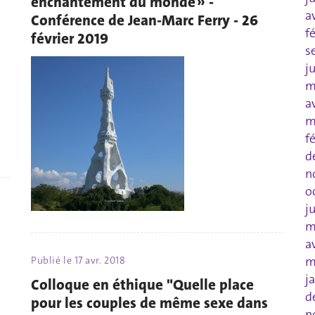
enchantement du monde » -
a
Conférence de Jean-Marc Ferry - 26
f
février 2019
s
j
m
a
m
f
d
n
o
j
m
a
m
Publié le
17 avr. 2018
j
Colloque en éthique "Quelle place
d
pour les couples de même sexe dans
n