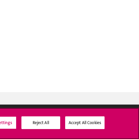
ettings
Reject All
Accept All Cookies
Médias sociaux UNIGE