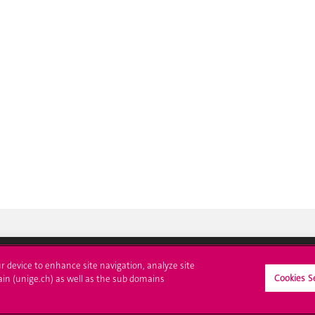
ur device to enhance site navigation, analyze site
Cookies S
ain (unige.ch) as well as the sub domains
crire à l'UNIGE
L'UNIGE vous informe