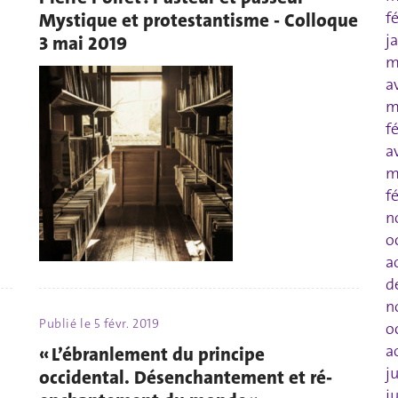
f
Mystique et protestantisme - Colloque
j
3 mai 2019
m
a
m
f
a
m
f
n
o
a
d
n
Publié le
5 févr. 2019
o
a
« L’ébranlement du principe
j
occidental. Désenchantement et ré-
j