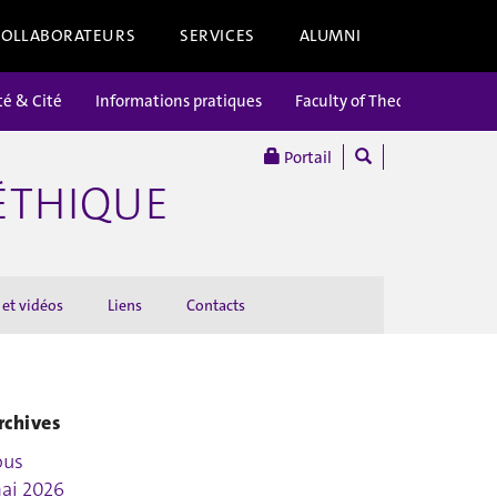
COLLABORATEURS
SERVICES
ALUMNI
té & Cité
Informations pratiques
Faculty of Theology
Portail
’ÉTHIQUE
 et vidéos
Liens
Contacts
rchives
ous
ai 2026