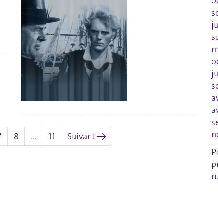
o
s
j
s
m
o
j
s
a
a
s
n
7
8
…
11
Suivant →
P
p
r