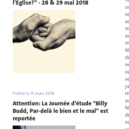
l'Eglise?" - 28 & 29 mai 2018
o
s
a
m
a
m
f
d
n
o
s
j
m
Publié le
15 mars 2018
a
Attention: La Journée d’étude "Billy
f
Budd, Par-delà le bien et le mal" est
d
reportée
n