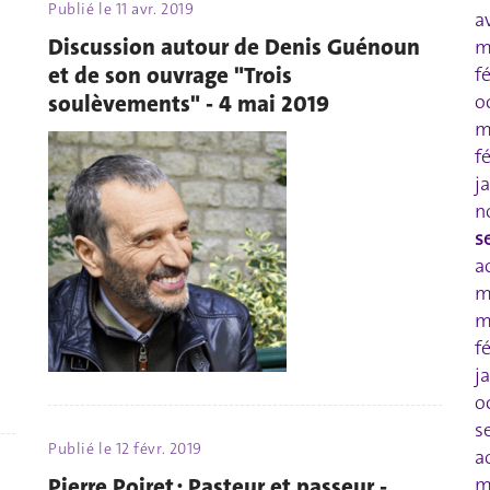
Publié le
11 avr. 2019
a
Discussion autour de Denis Guénoun
m
et de son ouvrage "Trois
f
soulèvements" - 4 mai 2019
o
m
f
j
n
s
a
m
m
f
j
o
s
Publié le
12 févr. 2019
a
Pierre Poiret : Pasteur et passeur -
m