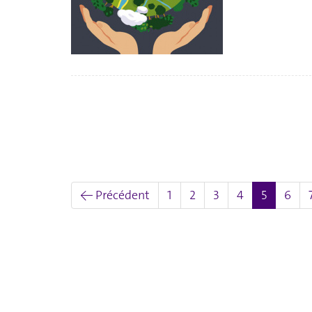
(actuel)
← Précédent
1
2
3
4
5
6