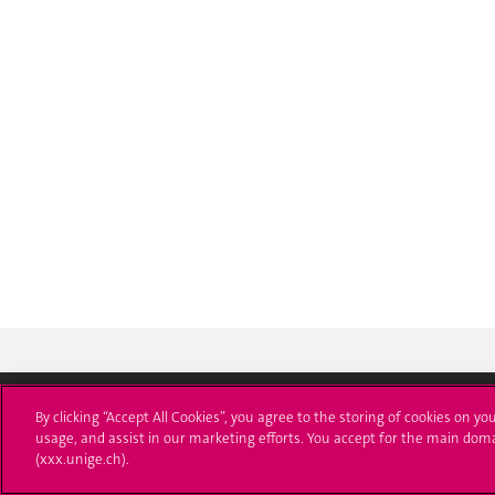
By clicking “Accept All Cookies”, you agree to the storing of cookies on yo
usage, and assist in our marketing efforts. You accept for the main dom
Université de Genève
S'ins
(xxx.unige.ch).