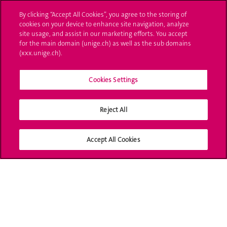
L'UNIGE vous informe
By clicking “Accept All Cookies”, you agree to the storing of
cookies on your device to enhance site navigation, analyze
UNIGE Mobile
site usage, and assist in our marketing efforts. You accept
for the main domain (unige.ch) as well as the sub domains
Médias
(xxx.unige.ch).
Offres d'emploi
Cookies Settings
Bibliothèque
Reject All
Calendrier académique
Médias sociaux UNIGE
Accept All Cookies
Accréditation