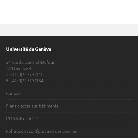
Université de Genève
24 rue du Général-Dufour
1211 Genève 4
T. +41 (0)22 379 71 11
F. +41 (0)22 379 11 34
Contact
Plans d'accès aux bâtiments
L'UNIGE de A à Z
Politique et configuration des cookies