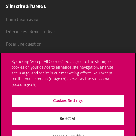
S'inscrire à l'UNIGE
Immatriculations
Démarches administratives
Poser une question
L'UNIGE vous informe
By clicking “Accept All Cookies”, you agree to the storing of
cookies on your device to enhance site navigation, analyze
UNIGE Mobile
site usage, and assist in our marketing efforts. You accept
for the main domain (unige.ch) as well as the sub domains
Médias
(xxx.unige.ch).
Offres d'emploi
Cookies Settings
Bibliothèque
Reject All
Calendrier académique
Médias sociaux UNIGE