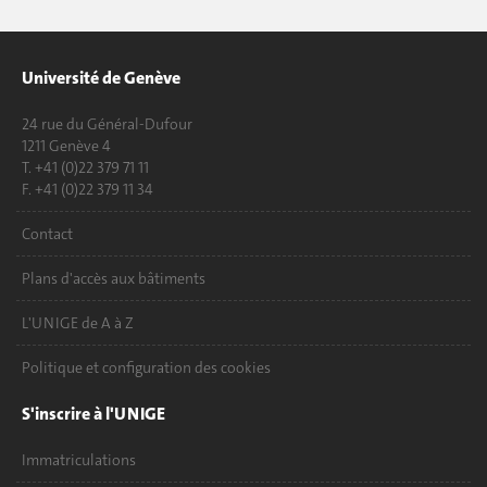
Université de Genève
24 rue du Général-Dufour
1211 Genève 4
T. +41 (0)22 379 71 11
F. +41 (0)22 379 11 34
Contact
Plans d'accès aux bâtiments
L'UNIGE de A à Z
Politique et configuration des cookies
S'inscrire à l'UNIGE
Immatriculations