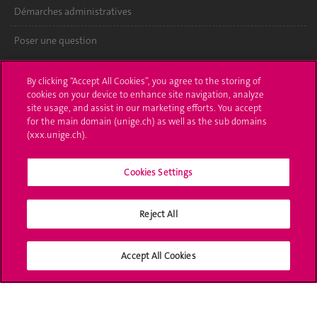
Démarches administratives
Poser une question
L'UNIGE vous informe
By clicking “Accept All Cookies”, you agree to the storing of
cookies on your device to enhance site navigation, analyze
UNIGE Mobile
site usage, and assist in our marketing efforts. You accept
for the main domain (unige.ch) as well as the sub domains
Médias
(xxx.unige.ch).
Offres d'emploi
Cookies Settings
Bibliothèque
Reject All
Calendrier académique
Médias sociaux UNIGE
Accept All Cookies
Accréditation