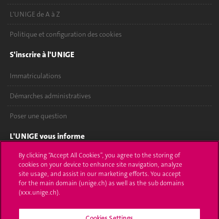
L'UNIGE de A à Z
Politique et configuration des cookies
S'inscrire à l'UNIGE
Immatriculations
Démarches administratives
Poser une question
L'UNIGE vous informe
By clicking “Accept All Cookies”, you agree to the storing of
UNIGE Mobile
cookies on your device to enhance site navigation, analyze
site usage, and assist in our marketing efforts. You accept
Médias
for the main domain (unige.ch) as well as the sub domains
(xxx.unige.ch).
Offres d'emploi
Bibliothèque
Cookies Settings