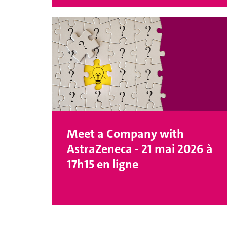
Meet a Company with
AstraZeneca - 21 mai 2026 à
17h15 en ligne