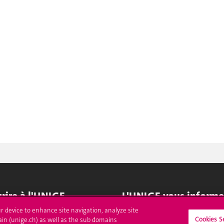
crire à l'UNIGE
L'UNIGE vous informe
ur device to enhance site navigation, analyze site
culations
UNIGE Mobile
Cookies S
ain (unige.ch) as well as the sub domains