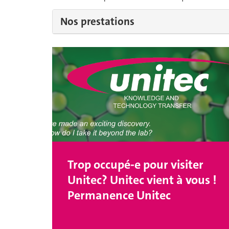
Nos prestations
Trop occupé-e pour visiter
Unitec? Unitec vient à vous !
Permanence Unitec