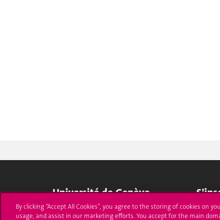
Université de Genève
S'ins
By clicking “Accept All Cookies”, you agree to the storing of cookies on yo
24 rue du Général-Dufour
Immatri
usage, and assist in our marketing efforts. You accept for the main dom