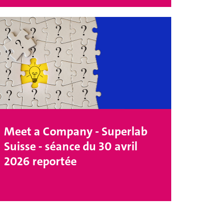
Meet a Company - Superlab
Suisse - séance du 30 avril
2026 reportée