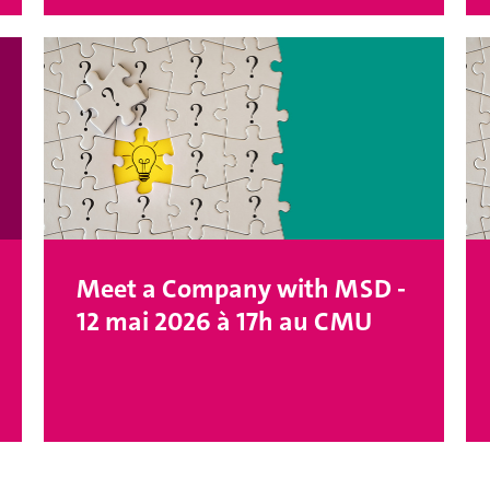
Meet a Company with MSD -
12 mai 2026 à 17h au CMU