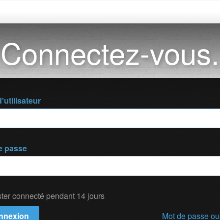
Connectez-vous.
utilisateur
e passe
ter connecté pendant 14 jours
nnexion
Mot de passe ou