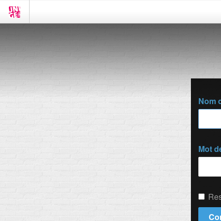
Nom d'
Mot d
Res
Co